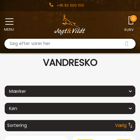
+45 93 300 100
MENU
KURV
VANDRESKO
swap_vert
Sortering
Vælg