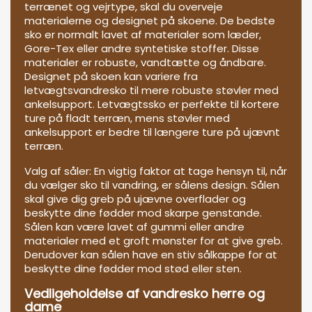
terrænet og vejrtype, skal du overveje
materialerne og designet på skoene. De bedste
sko er normalt lavet af materialer som læder,
Gore-Tex eller andre syntetiske stoffer. Disse
materialer er robuste, vandtætte og åndbare.
Designet på skoen kan variere fra
letvægtsvandresko til mere robuste støvler med
ankelsupport. Letvægtssko er perfekte til kortere
ture på fladt terræn, mens støvler med
ankelsupport er bedre til længere ture på ujævnt
terræn.
Valg af såler: En vigtig faktor at tage hensyn til, når
du vælger sko til vandring, er sålens design. Sålen
skal give dig greb på ujævne overflader og
beskytte dine fødder mod skarpe genstande.
Sålen kan være lavet af gummi eller andre
materialer med et groft mønster for at give greb.
Derudover kan sålen have en stiv sålkappe for at
beskytte dine fødder mod stød eller sten.
Vedligeholdelse af vandresko herre og
dame