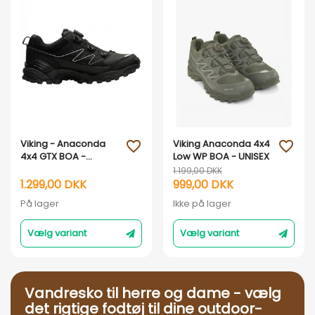
Vis her
Vis her
Viking - Anaconda
Viking Anaconda 4x4
favorite_outline
favorite_outline
4x4 GTX BOA -
Low WP BOA - UNISEX
Vandresko - Herre -
1.199,00 DKK
Sort
1.299,00 DKK
999,00 DKK
På lager
Ikke på lager
Vælg variant
Vælg variant
Vandresko til herre og dame - vælg
det rigtige fodtøj til dine outdoor-