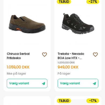
TILBUD
-27%
Vis her
Vis her
Chiruca Serbal
Treksta - Nevado
favorite_outline
favorite_outline
Fritidssko
BOA Low HTX -
Fritidssko
1.299,00 DKK
1.059,00 DKK
949,00 DKK
Ikke på lager
På lager
Vælg variant
Vælg variant
TILBUD
-17%