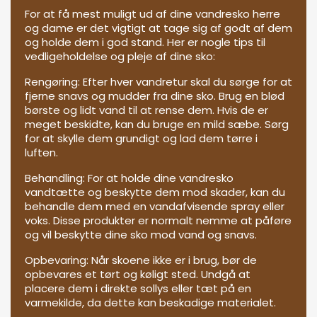
For at få mest muligt ud af dine vandresko herre
og dame er det vigtigt at tage sig af godt af dem
og holde dem i god stand. Her er nogle tips til
vedligeholdelse og pleje af dine sko:
Rengøring: Efter hver vandretur skal du sørge for at
fjerne snavs og mudder fra dine sko. Brug en blød
børste og lidt vand til at rense dem. Hvis de er
meget beskidte, kan du bruge en mild sæbe. Sørg
for at skylle dem grundigt og lad dem tørre i
luften.
Behandling: For at holde dine vandresko
vandtætte og beskytte dem mod skader, kan du
behandle dem med en vandafvisende spray eller
voks. Disse produkter er normalt nemme at påføre
og vil beskytte dine sko mod vand og snavs.
Opbevaring: Når skoene ikke er i brug, bør de
opbevares et tørt og køligt sted. Undgå at
placere dem i direkte sollys eller tæt på en
varmekilde, da dette kan beskadige materialet.