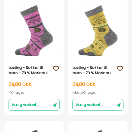
Vis her
Vis her
Lasting - Sokker til
Lasting - Sokker til
favorite_outline
favorite_outline
børn - 70 % Merinould
børn - 70 % Merinould
- Pink
- Gul
69,00 DKK
69,00 DKK
På lager
Ikke på lager
Vælg variant
Vælg variant