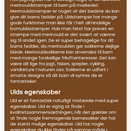
merinouldstrømper til børn på markedet.
Merinouldstrømper er noget af det bedste du kan
give dit barns fødder på. Uldstrømper har mange
gode funktioner man ikke får i helt almindelige
bomuldsstrømper. Hvis man først har prøvet en
strømpe med merinould er det svært at vænne
sig til andet igen. De er super behagelige for dit
barns fødder, da merinoulden gør sokkerne dejlige
bløde. Merinouldsokkerne kan anvendes til børn
med mange forskellige friluftsinteresser. Det kan
være alt lige fra jagt, fiskeri, spejder, cykling,
vandreture i naturen osv. Sokkerne er udført i
smarte designs så dit barn vil syntes de er
fantastiske!
Ulds egenskaber
Uld er et fantastisk naturligt materiale med super
egenskaber. Uld er vigtig at finde i
kvalitetssammensætningen, når det gælder om
at finde nogle fremragende børnesokker der har
de størst mulige egenskaber. Uld har nogle
egenskaber du ikke finder på samme måde i