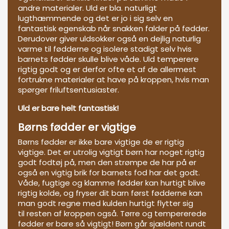
andre materialer. Uld er bla. naturligt
lugthæmmende og det er jo i sig selv en
fantastisk egenskab når snakken falder på fødder.
Derudover giver uldsokker også en dejlig naturlig
varme til fødderne og isolere stadigt selv hvis
barnets fødder skulle blive våde. Uld temperere
rigtig godt og er derfor ofte et af de allermest
fortrukne materialer at have på kroppen, hvis man
spørger friluftsentusiaster.
Uld er bare helt fantastisk!
Børns fødder er vigtige
Børns fødder er ikke bare vigtige de er rigtig
vigtige. Det er utrolig vigtigt børn har noget rigtig
godt fodtøj på, men den strømpe de har på er
også en vigtig brik for barnets fod har det godt.
Våde, fugtige og klamme fødder kan hurtigt blive
rigtig kolde, og fryser dit barn først fødderne kan
man godt regne med kulden hurtigt flytter sig
til resten af kroppen også. Tørre og tempererede
fødder er bare så vigtigt! Børn går sjældent rundt