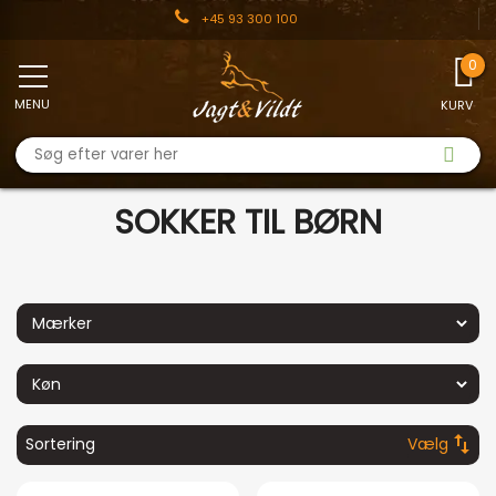
+45 93 300 100
MENU
KURV
SOKKER TIL BØRN
swap_vert
Sortering
Vælg