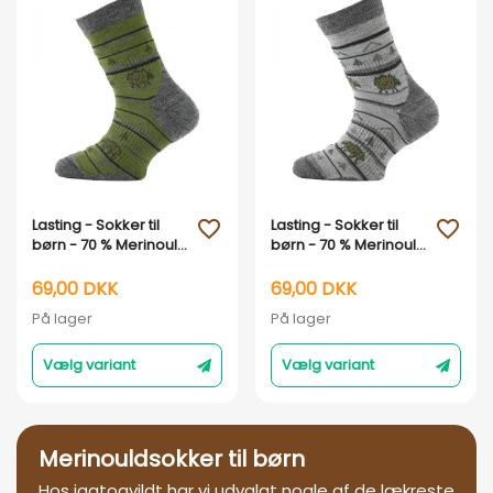
Vis her
Vis her
Lasting - Sokker til
Lasting - Sokker til
favorite_outline
favorite_outline
børn - 70 % Merinould
børn - 70 % Merinould
- Grøn
- Grå
69,00 DKK
69,00 DKK
På lager
På lager
Vælg variant
Vælg variant
Merinouldsokker til børn
Hos jagtogvildt har vi udvalgt nogle af de lækreste