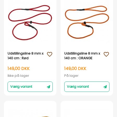
Vis her
Vis her
Udstillingsline 8 mm x
Udstillingsline 8 mm x
favorite_outline
favorite_outline
140 cm : Rød
140 cm : ORANGE
149,00 DKK
149,00 DKK
Ikke på lager
På lager
Vælg variant
Vælg variant