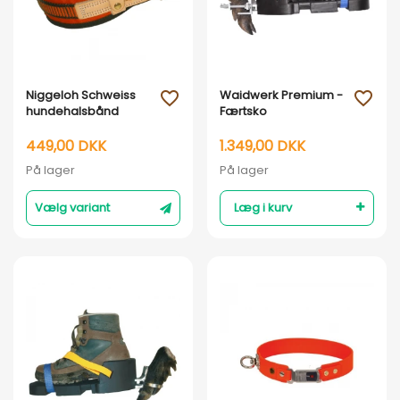
Vis her
Vis her
Niggeloh Schweiss
Waidwerk Premium -
favorite_outline
favorite_outline
hundehalsbånd
Færtsko
449,00 DKK
1.349,00 DKK
På lager
På lager
Vælg variant
Læg i kurv