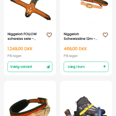
Vis her
Vis her
Niggeloh FOLLOW
Niggeloh
favorite_outline
favorite_outline
schweiss sele -
Schweissline 12m -
orange
20mm
1.249,00 DKK
469,00 DKK
På lager
På lager
Vælg variant
Læg i kurv