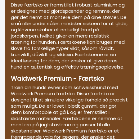
Disse færtsko er fremstillet i robust aluminium og
er designet med gjordspænder og remme, der
gør det nemt at montere dem på dine støvler. De
små riller under sålen mindsker risikoen for at glide,
og klovene skaber et naturligt brud på
jordskorpen, hvilket giver en mere realistisk
træning for hunden. Færtskoene kan bruges med
klove fra forskellige typer vildt, såsom råvildt,
kronvildt, dåvildt og vildsvin. Færtskoene er en
ideel løsning for dem, der ønsker at give deres
hund en autentisk og effektiv træningsoplevelse.
Waidwerk Premium - Færtsko
Træn din hunds evner som schweisshund med
Waidwerk Premium færtsko. Disse færtsko er
designet til at simulere virkelige forhold så præcist
som muligt. De er lavet i blødt gummi, der gør
dem komfortable at gå i, og er fremstillet i
slidstærke materialer. Færtskoene er nemme at
montere på jagtstøvlerne og passer til alle
skostørrelser. Waidwerk Premium færtsko er et
fremragende valg for jægere, der ønsker det