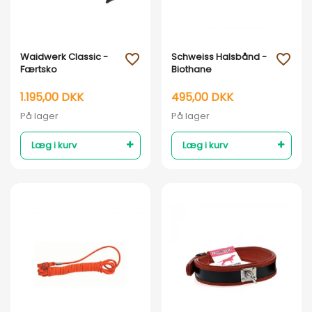
Vis her
Vis her
Waidwerk Classic -
Schweiss Halsbånd -
favorite_outline
favorite_outline
Færtsko
Biothane
1.195,00 DKK
495,00 DKK
På lager
På lager
Læg i kurv
Læg i kurv