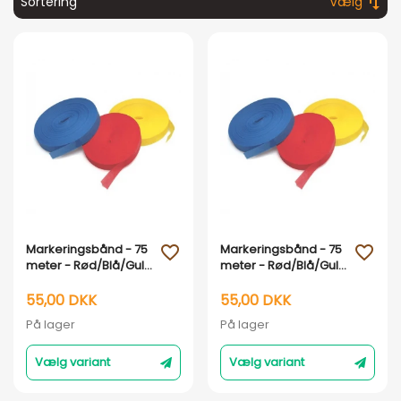
swap_vert
Sortering
Vælg
Vis her
Vis her
Markeringsbånd - 75
Markeringsbånd - 75
favorite_outline
favorite_outline
meter - Rød/Blå/Gul :
meter - Rød/Blå/Gul :
Blå
Rød
55,00 DKK
55,00 DKK
På lager
På lager
Vælg variant
Vælg variant