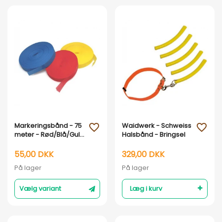
Vis her
Vis her
Markeringsbånd - 75
Waidwerk - Schweiss
favorite_outline
favorite_outline
meter - Rød/Blå/Gul :
Halsbånd - Bringsel
Gul
55,00 DKK
329,00 DKK
På lager
På lager
Vælg variant
Læg i kurv