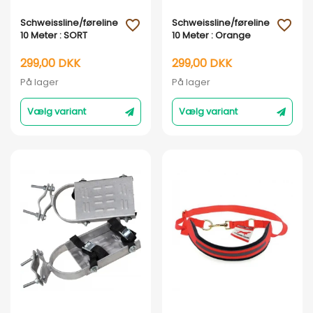
Vis her
Vis her
Schweissline/føreline
Schweissline/føreline
favorite_outline
favorite_outline
10 Meter : SORT
10 Meter : Orange
299,00 DKK
299,00 DKK
På lager
På lager
Vælg variant
Vælg variant
Vis her
Vis her