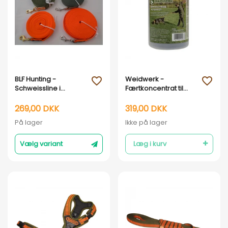
Vis her
Vis her
BLF Hunting -
Weidwerk -
favorite_outline
favorite_outline
Schweissline i
Færtkoncentrat til
webbing 10 meter
schweiss
25mm
sportræning
269,00 DKK
319,00 DKK
På lager
Ikke på lager
Vælg variant
Læg i kurv