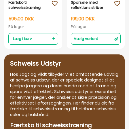
Færtsko til
Sporsele med
favorite_outline
favorite_outline
schweisstræning
reflektions striber
595,00 DKK
199,00 DKK
På lager
På lager
Læg i kurv
Vælg variant
Schweiss Udstyr
Hos Jagt og Vildt tilbyder vi et omfattende udvalg
af schweiss udstyr, der er specielt designet til at
hjælpe jægere og deres hunde med at træne og
spore vildt effektivt. Schweiss udstyr er essentielt
for enhver jæger, der ønsker at sikre præcision og
effektivitet i eftersøgningen. Her finder du alt fra
færtsko til schweisstræning til holdbare schweiss
seler og halsbånd.
Færtsko til schweisstræning