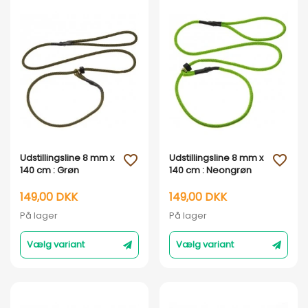
Vis her
Vis her
Udstillingsline 8 mm x
Udstillingsline 8 mm x
favorite_outline
favorite_outline
140 cm : Grøn
140 cm : Neongrøn
149,00 DKK
149,00 DKK
På lager
På lager
Vælg variant
Vælg variant