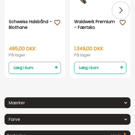
Schweiss Halsbånd -
Waidwerk Premium
favorite_outline
favorite_outline
Vis her
Vis her
Biothane
- Færtsko
495,00 DKK
1.349,00 DKK
På lager
På lager
Læg i kurv
Læg i kurv