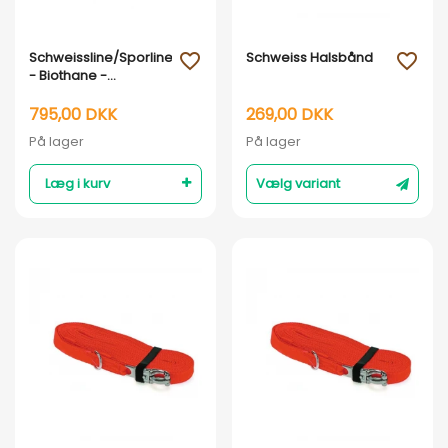
Vis her
Vis her
Schweissline/Sporline
Schweiss Halsbånd
favorite_outline
favorite_outline
- Biothane -
10m/8mm
795,00 DKK
269,00 DKK
På lager
På lager
Læg i kurv
Vælg variant