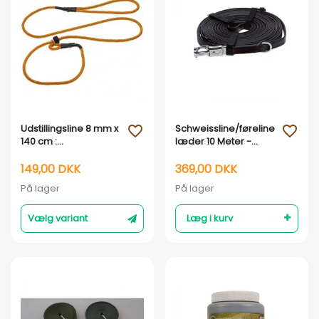
Vis her
Vis her
Udstillingsline 8 mm x
Schweissline/føreline
favorite_outline
favorite_outline
140 cm :
læder 10 Meter -
Orange/Neongrøn
Profdog
149,00 DKK
369,00 DKK
På lager
På lager
Vælg variant
Læg i kurv