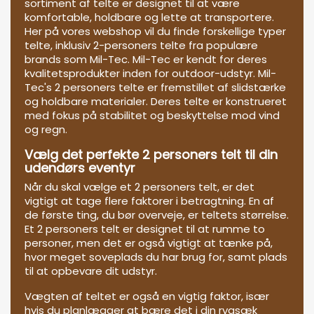
sortiment af telte er designet til at være
komfortable, holdbare og lette at transportere.
Her på vores webshop vil du finde forskellige typer
telte, inklusiv 2-personers telte fra populære
brands som Mil-Tec. Mil-Tec er kendt for deres
kvalitetsprodukter inden for outdoor-udstyr. Mil-
Tec's 2 personers telte er fremstillet af slidstærke
og holdbare materialer. Deres telte er konstrueret
med fokus på stabilitet og beskyttelse mod vind
og regn.
Vælg det perfekte 2 personers telt til din
udendørs eventyr
Når du skal vælge et 2 personers telt, er det
vigtigt at tage flere faktorer i betragtning. En af
de første ting, du bør overveje, er teltets størrelse.
Et 2 personers telt er designet til at rumme to
personer, men det er også vigtigt at tænke på,
hvor meget soveplads du har brug for, samt plads
til at opbevare dit udstyr.
Vægten af teltet er også en vigtig faktor, især
hvis du planlægger at bære det i din rygsæk