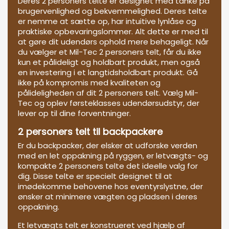
Deres 2 personers telte er designet med tanke på
brugervenlighed og bekvemmelighed. Deres telte
er nemme at sætte op, har intuitive lynlåse og
praktiske opbevaringslommer. Alt dette er med til
at gøre dit udendørs ophold mere behageligt. Når
du vælger et Mil-Tec 2 personers telt, får du ikke
kun et pålideligt og holdbart produkt, men også
en investering i et langtidsholdbart produkt. Gå
ikke på kompromis med kvaliteten og
pålideligheden af dit 2 personers telt. Vælg Mil-
Tec og oplev førsteklasses udendørsudstyr, der
lever op til dine forventninger.
2 personers telt til backpackere
Er du backpacker, der elsker at udforske verden
med en let oppakning på ryggen, er letvægts- og
kompakte 2 personers telte det ideelle valg for
dig. Disse telte er specielt designet til at
imødekomme behovene hos eventyrslystne, der
ønsker at minimere vægten og pladsen i deres
oppakning.
Et letvægts telt er konstrueret ved hjælp af