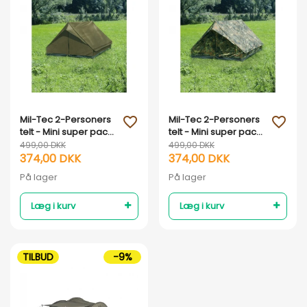
Vis her
Vis her
Mil-Tec 2-Personers
Mil-Tec 2-Personers
favorite_outline
favorite_outline
telt - Mini super pack
telt - Mini super pack
- Armygrøn
- Flactarn
499,00 DKK
499,00 DKK
374,00 DKK
374,00 DKK
På lager
På lager
Læg i kurv
Læg i kurv
TILBUD
-9%