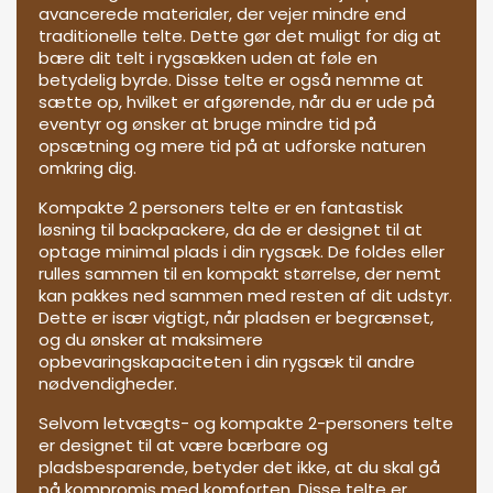
avancerede materialer, der vejer mindre end
traditionelle telte. Dette gør det muligt for dig at
bære dit telt i rygsækken uden at føle en
betydelig byrde. Disse telte er også nemme at
sætte op, hvilket er afgørende, når du er ude på
eventyr og ønsker at bruge mindre tid på
opsætning og mere tid på at udforske naturen
omkring dig.
Kompakte 2 personers telte er en fantastisk
løsning til backpackere, da de er designet til at
optage minimal plads i din rygsæk. De foldes eller
rulles sammen til en kompakt størrelse, der nemt
kan pakkes ned sammen med resten af dit udstyr.
Dette er især vigtigt, når pladsen er begrænset,
og du ønsker at maksimere
opbevaringskapaciteten i din rygsæk til andre
nødvendigheder.
Selvom letvægts- og kompakte 2-personers telte
er designet til at være bærbare og
pladsbesparende, betyder det ikke, at du skal gå
på kompromis med komforten. Disse telte er