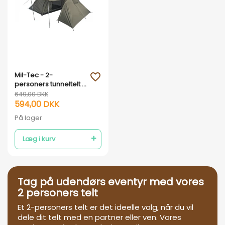
Vis her
Mil-Tec - 2-
favorite_outline
personers tunneltelt -
Armygrøn
649,00 DKK
594,00 DKK
På lager
Læg i kurv
Tag på udendørs eventyr med vores
2 personers telt
Et 2-personers telt er det ideelle valg, når du vil
dele dit telt med en partner eller ven. Vores