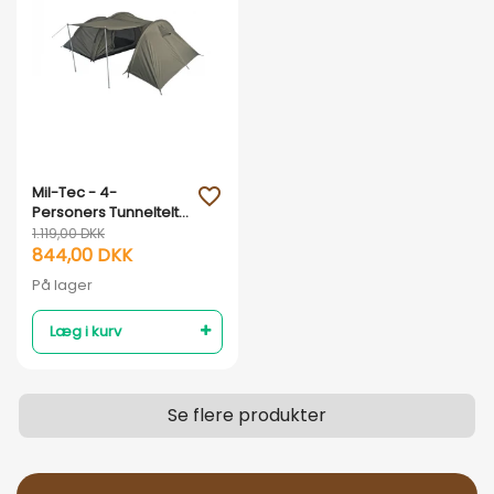
Vis her
Mil-Tec - 4-
favorite_outline
Personers Tunneltelt -
Armygrøn
1.119,00 DKK
844,00 DKK
På lager
Læg i kurv
Se flere produkter