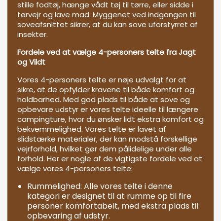
stille fodtøj, hænge vådt tøj til tørre, eller sidde i
tørvejr og lave mad. Myggenet ved indgangen til
soveafsnittet sikrer, at du kan sove uforstyrret af
insekter.
Fordele ved at vælge 4-personers telte fra Jagt
og Vildt
Vores 4-personers telte er nøje udvalgt for at
sikre, at de opfylder kravene til både komfort og
holdbarhed. Med god plads til både at sove og
opbevare udstyr er vores telte ideelle til længere
campingture, hvor du ønsker lidt ekstra komfort og
bekvemmelighed. Vores telte er lavet af
slidstærke materialer, der kan modstå forskellige
vejrforhold, hvilket gør dem pålidelige under alle
forhold. Her er nogle af de vigtigste fordele ved at
vælge vores 4-personers telte:
Rummelighed: Alle vores telte i denne
kategori er designet til at rumme op til fire
personer komfortabelt, med ekstra plads til
opbevaring af udstyr.