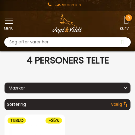
+45 93 300 100
MENU
KURV
4 PERSONERS TELTE
swap_vert
Sortering
Vælg
TILBUD
-25%