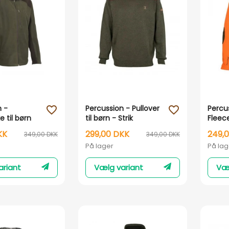
Vis her
Vis her
n -
Percussion - Pullover
Percu
favorite_outline
favorite_outline
e til børn
til børn - Strik
Fleece
Grøn 
KK
299,00 DKK
249,
349,00 DKK
349,00 DKK
På lager
På lag
ariant
Vælg variant
Væl