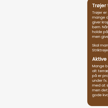
Trøjer 
Trøjer er
mange da
giver kr
børn. Nå
holde på
men give
Skal man 
Striktrøj
Aktive
Mange bø
alt terr
på er pra
under fx
med at s
men det 
gode kva