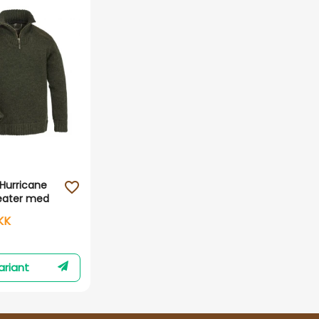
Vis her
Hurricane
favorite_outline
eater med
KK
ariant