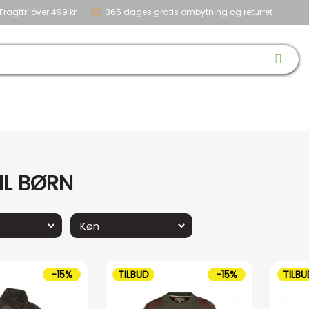
Fragtfri over 499 kr
365 dages gratis ombytning og returret
 & SKO
OPTIK
BØRN
HUND
NYHEDER
OUTLET
GAVEID
IL BØRN
-15%
TILBUD
-15%
TILBU