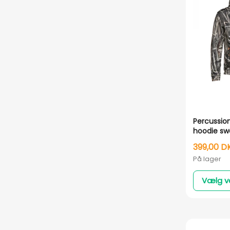
Percussio
hoodie swe
Wet Camo
399,00 D
På lager
Vælg v