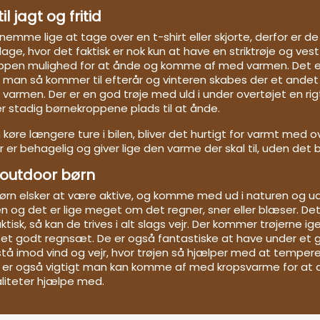
til jagt og fritid
 nemme lige at tage over en t-shirt eller skjorte, derfor er d
ge, hvor det faktisk er nok kun at have en striktrøje og vest
oppen mulighed for at ånde og komme af med varmen. Det er
r man så kommer til efterår og vinteren skabes der et ande
 varmen. Der er en god trøje med uld i under overtøjet en rigt
r stadig børnekroppene plads til at ånde.
køre længere ture i bilen, bliver det hurtigt for varmt med ov
er er behagelig og giver lige den varme der skal til, uden det b
 outdoor børn
rn elsker at være aktive, og komme med ud i naturen og u
æn og det er lige meget om det regner, sner eller blæser. D
ktisk, så kan de trives i alt slags vejr. Der kommer trøjerne ig
. et godt regnsæt. De er også fantastiske at have under et
tå imod vind og vejr, hvor trøjen så hjælper med at tempere
er også vigtigt man kan komme af med kropsvarme for at den 
liteter hjælpe med.