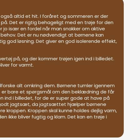
e også altid et hit. I foråret og sommeren er der
 på. Det er rigtig behageligt med en trøje for den
 jo især en fordel når man snakker om aktive
t behov. Det er nu nødvendigt at børnene kan
ig god løsning. Det giver en god isolerende effekt,
ertøj på, og der kommer trøjen igen ind i billedet.
liver for varmt.
dforske alt omkring dem. Børnene tumler igennem
et er bare et spørgsmål om den beklædning de får
en ind i billedet, for de er super gode at have på
 godt jagtsæt, da jagtsættet hjælper børnene
re kroppen. Kroppen skal kunne holdes dejlig varm,
ikke bliver fugtig og klam. Det kan en trøje i