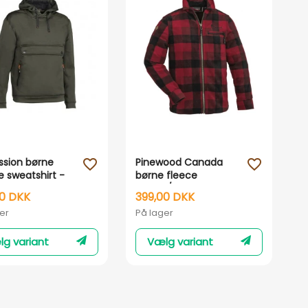
Vis her
Vis her
ssion børne
Pinewood Canada
favorite_outline
favorite_outline
e sweatshirt -
børne fleece
skjorte/jakke
00 DKK
399,00 DKK
er
På lager
g variant
Vælg variant