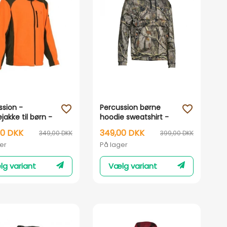
Vis her
Vis her
ssion -
Percussion børne
favorite_outline
favorite_outline
jakke til børn -
hoodie sweatshirt -
og orange
Forrest Camouflage
00 DKK
349,00 DKK
349,00 DKK
399,00 DKK
er
På lager
g variant
Vælg variant