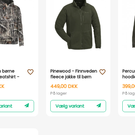
Vis her
Vis her
n børne
Pinewood - Finnveden
Percu
favorite_outline
favorite_outline
atshirt -
fleece jakke til børn
hoodi
uflage
Grøn
KK
449,00 DKK
399,
På lager
På lag
ariant
Vælg variant
Væl