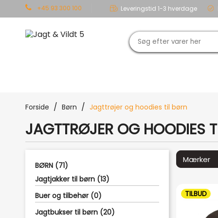
+45 93 300 100
Leveringstid 1-3 hverdage
JAGT
OUTDOOR
TØJ
Forside
Børn
Jagttrøjer og hoodies til børn
JAGTTRØJER OG HOODIES T
BØRN (71)
Jagtjakker til børn (13)
TILBUD
Buer og tilbehør (0)
Jagtbukser til børn (20)