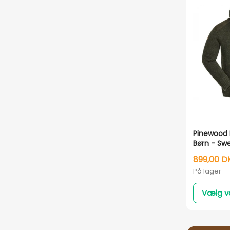
Pinewood 
Børn - Sw
Windstop
899,00 D
På lager
Vælg v