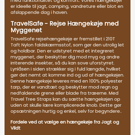
med funktionalitet og komfort. Vores hængekøjer
er ideelle til jagt, camping, vandreture eller blot en
afslappende dag i haven.
TravelSafe - Rejse Hængekøje med
Myggenet
TravelSafe rejsehængekøje er fremstillet i 210T
Taft Nylon faldskærmsstof, som gør den utrolig let
og holdbar. Den er udstyret med et integreret
myggenet, der beskytter dig mod myg og andre
irriterende insekter, så du kan sove uforstyrret.
Lynlåsen i siden strækker sig i fuld længde, hvilket
gør det nemt at komme ind og ud af hængekøjen.
Denne hængekøje leveres med en 100% polyester
tarp, der er vandtæt og beskytter mod regn og
nedfaldende grene eller blade fra træerne. Med
Travel Tree Straps kan du sætte hængekøjen op
uden at skulle lære komplicerede knob. Dette gør
opsætningen hurtig og enkel, selv for begyndere..
Fordele ved at vælge en hængekøje fra Jagt og
Vildt