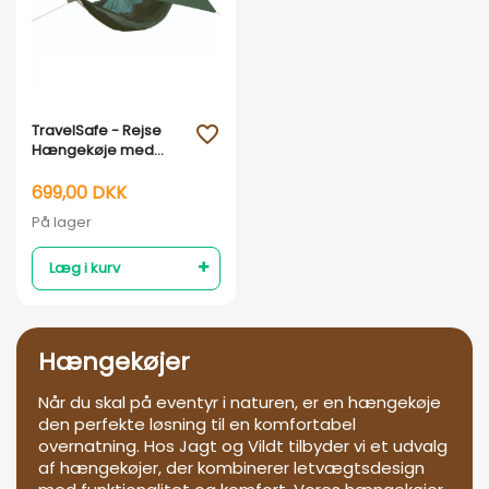
Vis her
TravelSafe - Rejse
favorite_outline
Hængekøje med
myggenet
699,00 DKK
På lager
Læg i kurv
Hængekøjer
Når du skal på eventyr i naturen, er en hængekøje
den perfekte løsning til en komfortabel
overnatning. Hos Jagt og Vildt tilbyder vi et udvalg
af hængekøjer, der kombinerer letvægtsdesign