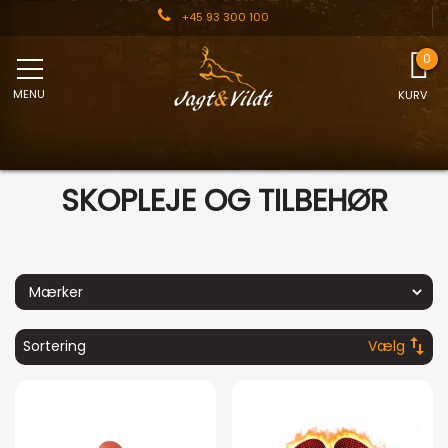
+45 93 300 100
MENU
KURV
SKOPLEJE OG TILBEHØR
swap_vert
Sortering
Vælg