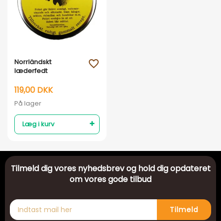
Vis her
Norrländskt
favorite_outline
læderfedt
119,00 DKK
På lager
Læg i kurv
Tilmeld dig vores nyhedsbrev og hold dig opdateret
om vores gode tilbud
Tilmeld