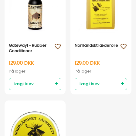
Vis her
Vis her
Gateway1 - Rubber
Norrländskt læderolie
favorite_outline
favorite_outline
Conditioner
129,00 DKK
129,00 DKK
På lager
På lager
Læg i kurv
Læg i kurv