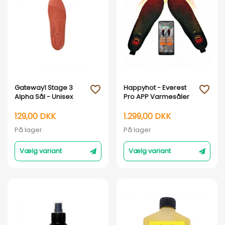
Vis her
Vis her
Gateway1 Stage 3
Happyhot - Everest
favorite_outline
favorite_outline
Alpha Sål - Unisex
Pro APP Varmesåler
129,00 DKK
1.299,00 DKK
På lager
På lager
Vælg variant
Vælg variant