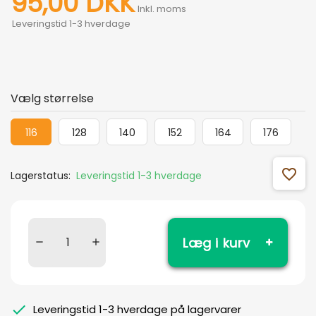
95,00 DKK
Inkl. moms
Leveringstid 1-3 hverdage
Vælg størrelse
116
128
140
152
164
176
favorite_outline
Lagerstatus:
Leveringstid 1-3 hverdage
Læg i kurv
Leveringstid 1-3 hverdage på lagervarer