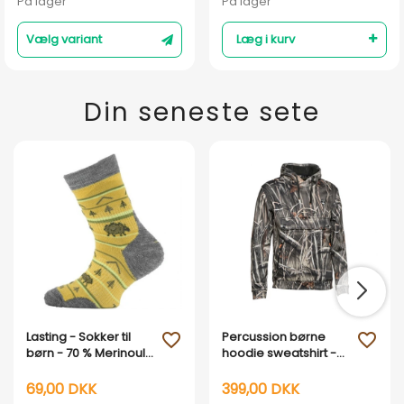
På lager
På lager
Vælg variant
Læg i kurv
Din seneste sete
Lasting - Sokker til
Percussion børne
favorite_outline
favorite_outline
børn - 70 % Merinould
hoodie sweatshirt -
- Gul
Wet Camouflage
69,00 DKK
399,00 DKK