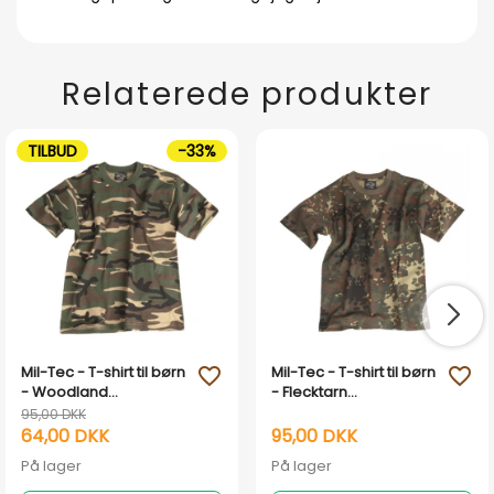
Relaterede produkter
TILBUD
-33%
Mil-Tec - T-shirt til børn
Mil-Tec - T-shirt til børn
favorite_outline
favorite_outline
- Woodland
- Flecktarn
Camouflage
Camouflage
95,00 DKK
64,00 DKK
95,00 DKK
På lager
På lager