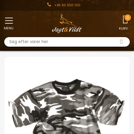
+45 93 300 100
MENU
KURV