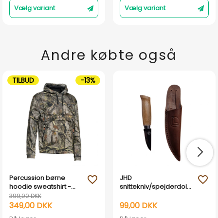
Vælg variant
Vælg variant
Andre købte også
TILBUD
-13%
Percussion børne
JHD
favorite_outline
favorite_outline
hoodie sweatshirt -
snittekniv/spejderdolk
Forrest Camouflage
til børn - 50mm blad
399,00 DKK
349,00 DKK
99,00 DKK