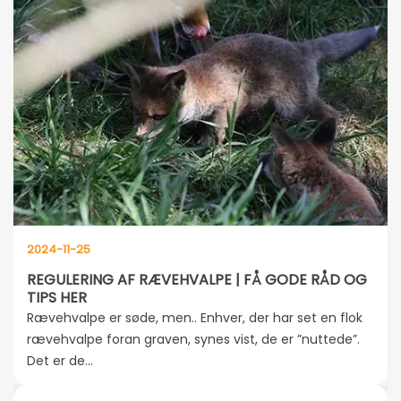
2024-11-25
REGULERING AF RÆVEHVALPE | FÅ GODE RÅD OG
TIPS HER
Rævehvalpe er søde, men.. Enhver, der har set en flok
rævehvalpe foran graven, synes vist, de er ”nuttede”.
Det er de...