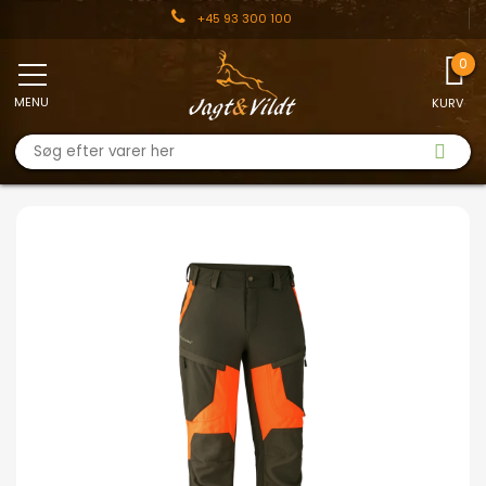
+45 93 300 100
MENU
KURV