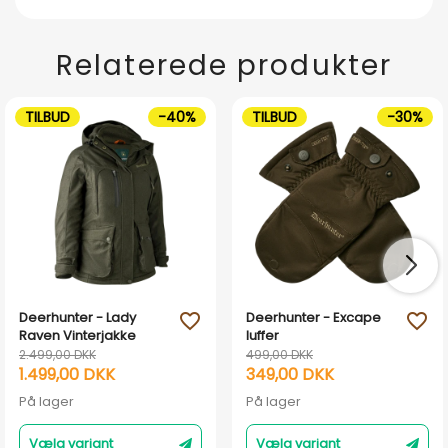
Relaterede produkter
TILBUD
-40%
TILBUD
-30%
Deerhunter - Lady
Deerhunter - Excape
favorite_outline
favorite_outline
Raven Vinterjakke
luffer
2.499,00 DKK
499,00 DKK
1.499,00 DKK
349,00 DKK
På lager
På lager
Vælg variant
Vælg variant