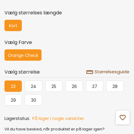
Vælg størrelses længde
Kort
Vælg Farve
Orange Check
straighten
Vælg størrelse
Størrelsesguide
23
24
25
26
27
28
29
30
favorite_outline
Lagerstatus:
På lager i nogle varianter
Vil du have besked, når produktet er på lager igen?