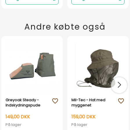
Andre købte også
Greyoak Steady -
Mil-Tec - Hat med
favorite_outline
favorite_outline
Indskydningspude
myggenet
149,00 DKK
159,00 DKK
På lager
På lager