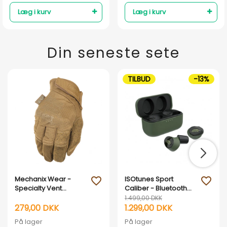
Læg i kurv
Læg i kurv
Din seneste sete
TILBUD
-13%
Mechanix Wear -
ISOtunes Sport
favorite_outline
favorite_outline
Specialty Vent
Caliber - Bluetooth
arbejdshandsker-
Earplug
1.499,00 DKK
Sandfarvet
279,00 DKK
1.299,00 DKK
På lager
På lager