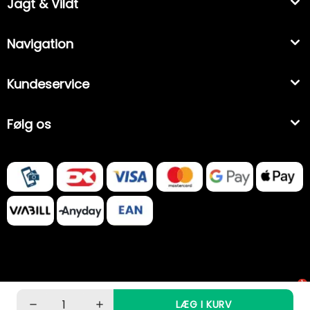
Jagt & Vildt
Navigation
Kundeservice
Følg os
1
LÆG I KURV