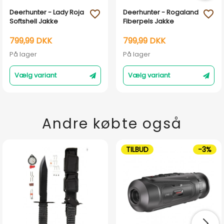
Deerhunter - Lady Roja
Deerhunter - Rogaland
favorite_outline
favorite_outline
Softshell Jakke
Fiberpels Jakke
799,99 DKK
799,99 DKK
På lager
På lager
Vælg variant
Vælg variant
Andre købte også
TILBUD
-3%