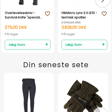
Overlevelseskniv -
HikMicro Lynx 3.0 LE10 -
favorite_outline
favorite_outline
Survival knife "special
termisk spotter
forces" Mil-Tec
3.949,00 DKK
275,00 DKK
3.829,00 DKK
På lager
På lager
Læg i kurv
Læg i kurv
Din seneste sete