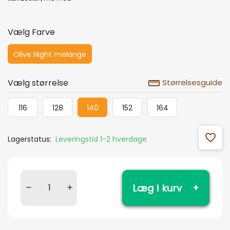
Vælg Farve
Olive Night melange
straighten
Vælg størrelse
Størrelsesguide
116
128
140
152
164
favorite_outline
Lagerstatus:
Leveringstid 1-2 hverdage
Læg i kurv