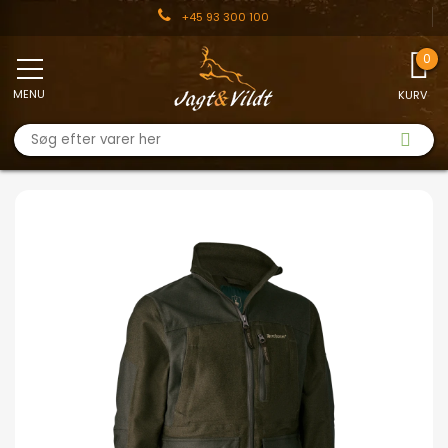
+45 93 300 100
MENU
KURV