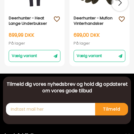
Deerhunter - Heat
Deerhunter - Muflon
favorite_outline
favorite_outline
Lange Underbukser
Vinterhandsker
899,99 DKK
699,00 DKK
På lager
På lager
Vælg variant
Vælg variant
Tilmeld dig vores nyhedsbrev og hold dig opdateret
om vores gode tilbud
Tilmeld