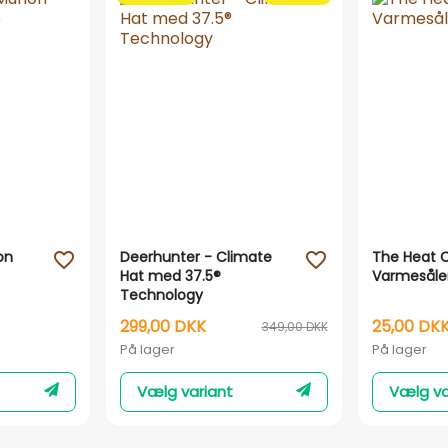
on
Deerhunter - Climate
The Heat 
favorite_outline
favorite_outline
Hat med 37.5®
Varmesåler
Technology
299,00 DKK
25,00 DK
349,00 DKK
På lager
På lager
Vælg variant
Vælg va