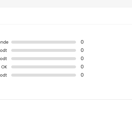
0
ende
0
odt
0
odt
0
OK
0
godt