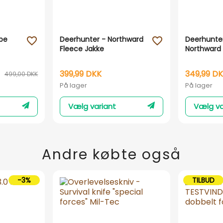
pe
Deerhunter - Northward
Deerhunte
favorite_outline
favorite_outline
Fleece Jakke
Northward 
399,99 DKK
349,99 D
499,00 DKK
På lager
På lager
Vælg variant
Vælg va
Andre købte også
-3%
TILBUD