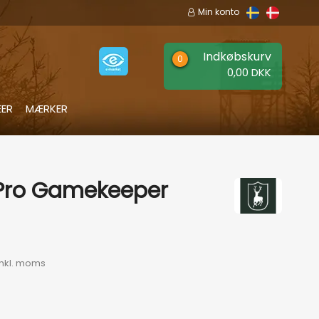
Min konto
Indkøbskurv
0,00 DKK
EER
MÆRKER
 Pro Gamekeeper
Inkl. moms