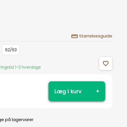
straighten
Størrelsesguide
62/63
favorite_outline
eringstid 1-3 hverdage
Læg i kurv
ge på lagervarer