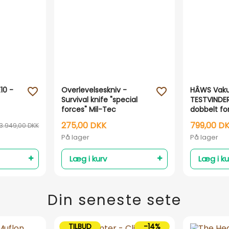
E10 -
Overlevelseskniv -
HÂWS Vaku
favorite_outline
favorite_outline
Survival knife "special
TESTVINDE
forces" Mil-Tec
dobbelt fo
275,00 DKK
799,00 D
3.949,00 DKK
På lager
På lager
Læg i kurv
Læg i ku
Din seneste sete
TILBUD
-14%