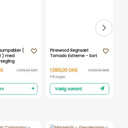
umpakker (
Pinewood Regnsæt
Nor
favorite_outline
favorite_outline
R ) med
Tornado Extreme - Sort
- K
rsegling
KK
1.085,00 DKK
14
1.299,00 DKK
1.599,00 DKK
På lager
På 
rv
Vælg variant
T