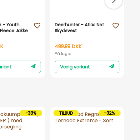
r - Youth
Deerhunter - Atlas Net
De
favorite_outline
favorite_outline
Fleece Jakke
Skydevest
Ka
KK
499,99 DKK
19
På lager
På 
riant
Vælg variant
-38%
TILBUD
-32%