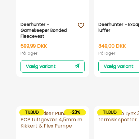
Deerhunter -
Deerhunter - Exca
favorite_outline
Gamekeeper Bonded
luffer
Fleecevest
699,99 DKK
349,00 DKK
På lager
På lager
Vælg variant
Vælg variant
TILBUD
-23%
TILBUD