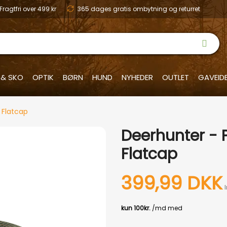
Fragtfri over 499 kr
365 dages gratis ombytning og returret
 & SKO
OPTIK
BØRN
HUND
NYHEDER
OUTLET
GAVEID
 Flatcap
Deerhunter -
Flatcap
399,99 DKK