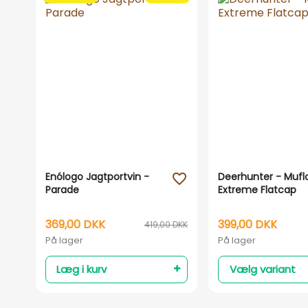
Enólogo Jagtportvin -
Deerhunter - Mufl
favorite_outline
Parade
Extreme Flatcap
369,00 DKK
399,00 DKK
419,00 DKK
På lager
På lager
Læg i kurv
Vælg variant