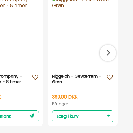
Company -
Niggeloh - Geværrem -
But
favorite_outline
favorite_outline
 - 8 timer
Grøn
K
399,00 DKK
24
På lager
På 
riant
Læg i kurv