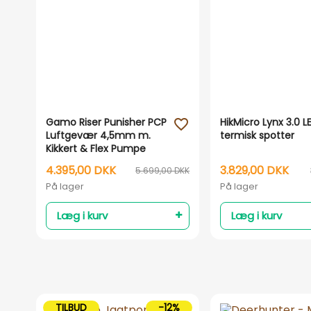
Gamo Riser Punisher PCP
HikMicro Lynx 3.0 L
favorite_outline
Luftgevær 4,5mm m.
termisk spotter
Kikkert & Flex Pumpe
4.395,00 DKK
3.829,00 DKK
5.699,00 DKK
På lager
På lager
Læg i kurv
Læg i kurv
TILBUD
-12%