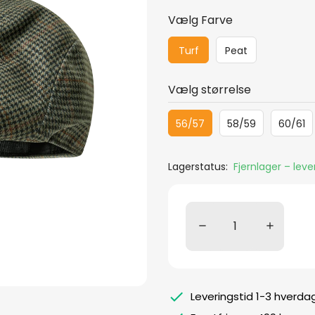
Vælg Farve
Turf
Peat
Vælg størrelse
56/57
58/59
60/61
Lagerstatus:
Fjernlager – lev
Leveringstid 1-3 hverda