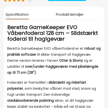
Specifikation
Produktdetaljer
Beretta GameKeeper EVO
Våbenfoderal 128 cm –
Slidstærkt
foderal til haglgevær
Beretta GameKeeper EVO våbenfoderal er et
robust og
praktisk softcase
til sikker transport af haglgevær.
Denne version leveres i farven
Otter &
Ebony
og er
udviklet til
over/under-haglgeværer med pibelængde
op til 71 cm (28")
.
Foderalet er fremstillet i
slidstærkt og ridsefast
polyester
, som beskytter våbnet mod stød, snavs og
fugt under transport. Den indvendige
stødabsorberende polstring
sikrer, at dit haglgevær
ligger stabilt og beskyttet – både på vej til jagt og