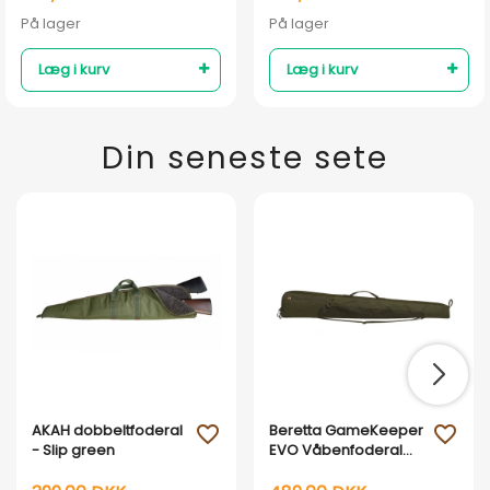
På lager
På lager
Læg i kurv
Læg i kurv
Din seneste sete
AKAH dobbeltfoderal
Beretta GameKeeper
favorite_outline
favorite_outline
- Slip green
EVO Våbenfoderal
128 cm - Moss &
Brown Bark