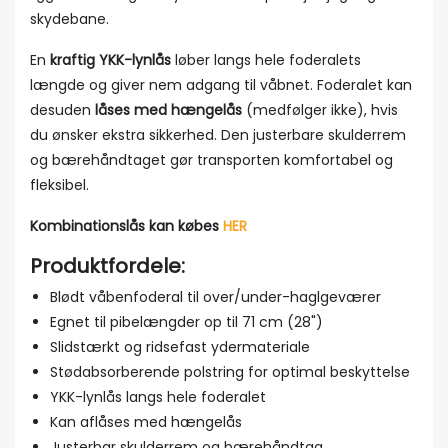
skydebane.
En
kraftig YKK-lynlås
løber langs hele foderalets
længde og giver nem adgang til våbnet. Foderalet kan
desuden
låses med hængelås
(medfølger ikke), hvis
du ønsker ekstra sikkerhed. Den justerbare skulderrem
og bærehåndtaget gør transporten komfortabel og
fleksibel.
Kombinationslås kan købes
HER
Produktfordele:
Blødt våbenfoderal til over/under-haglgeværer
Egnet til pibelængder op til 71 cm (28")
Slidstærkt og ridsefast ydermateriale
Stødabsorberende polstring for optimal beskyttelse
YKK-lynlås langs hele foderalet
Kan aflåses med hængelås
Justerbar skulderrem og bærehåndtag