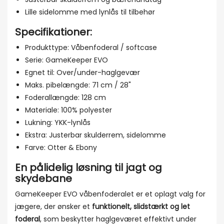
Lille sidelomme med lynlås til tilbehør
Specifikationer:
Produkttype: Våbenfoderal / softcase
Serie: GameKeeper EVO
Egnet til: Over/under-haglgevær
Maks. pibelængde: 71 cm / 28"
Foderallængde: 128 cm
Materiale: 100% polyester
Lukning: YKK-lynlås
Ekstra: Justerbar skulderrem, sidelomme
Farve: Otter & Ebony
En pålidelig løsning til jagt og
skydebane
GameKeeper EVO våbenfoderalet er et oplagt valg for
jægere, der ønsker et
funktionelt, slidstærkt og let
foderal
, som beskytter haglgeværet effektivt under