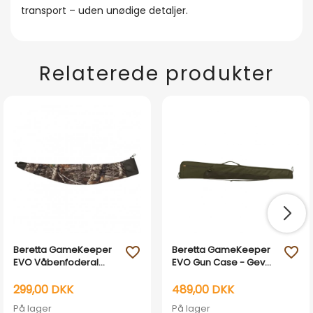
transport – uden unødige detaljer.
Relaterede produkter
Beretta GameKeeper
Beretta GameKeeper
favorite_outline
favorite_outline
EVO Våbenfoderal
EVO Gun Case - Gevær
foldbart camo - 118/135
foderal 140 cm.
cm
299,00 DKK
489,00 DKK
På lager
På lager