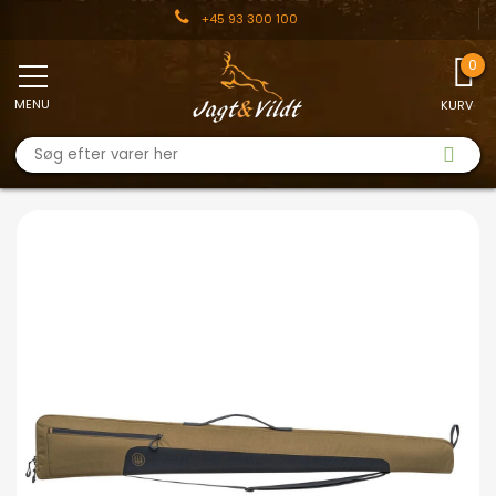
+45 93 300 100
MENU
KURV