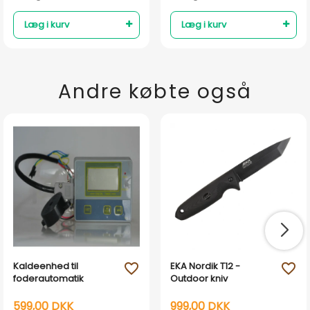
Læg i kurv
Læg i kurv
Andre købte også
Kaldeenhed til
EKA Nordik T12 -
favorite_outline
favorite_outline
foderautomatik
Outdoor kniv
599,00 DKK
999,00 DKK