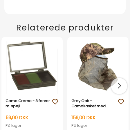
Relaterede produkter
Camo Creme - 3 farver
Grey Oak -
favorite_outline
favorite_outline
m. spejl
Camokasket med
myggenet
59,00 DKK
159,00 DKK
På lager
På lager