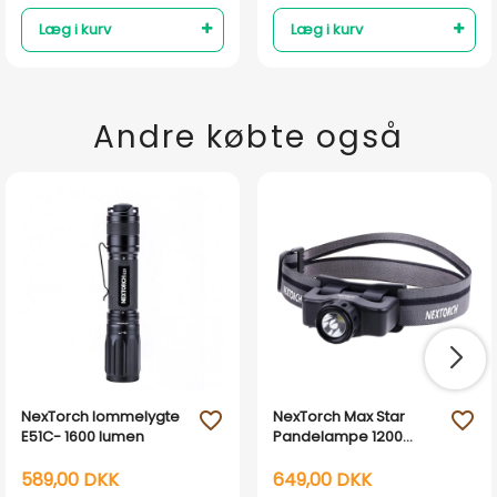
Læg i kurv
Læg i kurv
Andre købte også
NexTorch lommelygte
NexTorch Max Star
favorite_outline
favorite_outline
E51C- 1600 lumen
Pandelampe 1200
Lumen
589,00 DKK
649,00 DKK