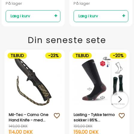
På lager
På lager
Læg i kurv
Læg i kurv
Din seneste sete
TILBUD
-23%
TILBUD
-20%
Mil-Tec - Camo One
Lasting - Tykke termo
favorite_outline
favorite_outline
Hand Knife - med
sokker i 85%
tændstål
merinould
149,00 DKK
199,00 DKK
114,00 DKK
159,00 DKK