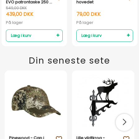
EVO patrontaske 250 -
hovedet
Moss/Brown Bark
549,00 DKK
439,00 DKK
79,00 DKK
På lager
På lager
Læg i kurv
Læg i kurv
Din seneste sete
Pinewood - Cap i
Lille vildtkrog -