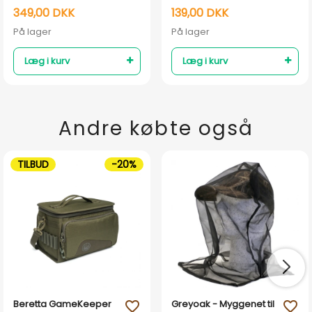
349,00 DKK
139,00 DKK
På lager
På lager
Læg i kurv
Læg i kurv
Andre købte også
TILBUD
-20%
Beretta GameKeeper
Greyoak - Myggenet til
favorite_outline
favorite_outline