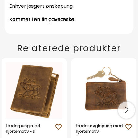
Enhver jægers ønskepung.
Kommer i en fin gaveæske.
Relaterede produkter
Læderpung med
Læder nøglepung med
favorite_outline
favorite_outline
hjortemotiv - L1
hjortemotiv