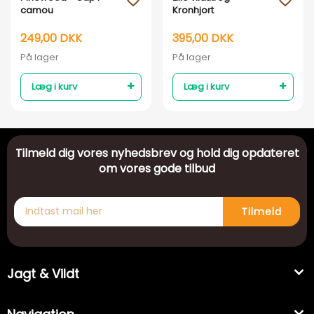
favorite_outline
favorite_outline
camou
Kronhjort
249,00 DKK
395,00 DKK
På lager
På lager
Læg i kurv
Læg i kurv
Tilmeld dig vores nyhedsbrev og hold dig opdateret
om vores gode tilbud
Tilmeld
Jagt & Vildt