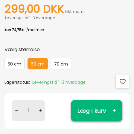
299,00 DKK
Inkl. moms
Leveringstid 1-3 hverdage
Vælg størrelse
50 cm
60 cm
70 cm
favorite_outline
Lagerstatus:
Leveringstid 1-3 hverdage
Læg i kurv