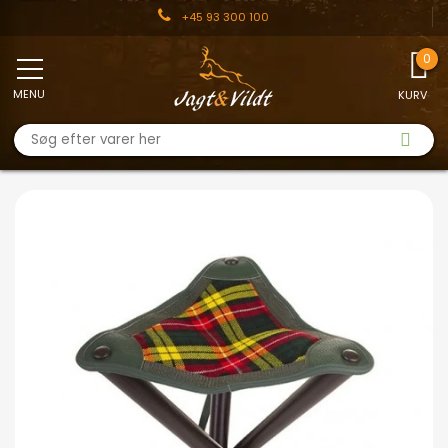
+45 93 300 100
MENU
KURV