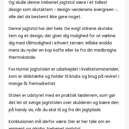
Og skulle denne trebenet jagtstol være i et tidløst
design som skotsktern - design-verdenens evergreen -,
ville det da bestemt ikke gøre noget.
Denne jagtstol har det hele. De evigt stilrene skotske
tern og et design, der giver dig mulighed for at væbne
dig med tålmodighed i ethvert terræn. Måske endda
mens du nyder en kop kaffe eller te fra din medbragte
thermokande.
Fox Hunter jagtstolen er udarbejdet i kvalitetsmaterialer,
som er slidstærke og holder til knubs og brug på reviret i
mange år fremadrettet.
Stolen er udstyret med en praktisk læderrem, som gør
det let at svinge jagtstolen over skulderen og bære den
på handy vis, når du skal til og fra din jagtplads.
Konklusionen må derfor være: Der er her tale om en
eminent og alsidig, trebenet jagtstol.