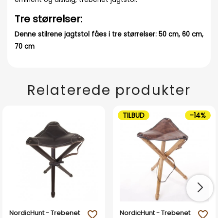
Tre størrelser:
Denne stilrene jagtstol fåes i tre størrelser: 50 cm, 60 cm,
70 cm
Relaterede produkter
TILBUD
-14%
NordicHunt - Trebenet
NordicHunt - Trebenet
favorite_outline
favorite_outline