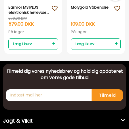
Earmor M31PLUS
Molygold Våbenolie
favorite_outline
favorite_outline
elektronisk høreværn
- Sort
879,00 DKK
579,00 DKK
109,00 DKK
På lager
På lager
Læg i kurv
Læg i kurv
Tilmeld dig vores nyhedsbrev og hold dig opdateret
om vores gode tilbud
Tilmeld
Jagt & Vildt