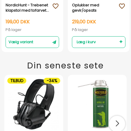
NordicHunt - Trebenet
Oplukker med
favorite_outline
favorite_outline
klapstol med tofarvet
gevir/opsats
lædersæde - 2.
sortering
199,00 DKK
219,00 DKK
På lager
På lager
Vælg variant
Læg i kurv
Din seneste sete
TILBUD
-34%