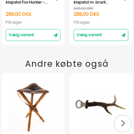
klapstol Fox Hunter -
klapstol m. brunt
Mørk lædersæde
lædersæde
349,00 DKK
299,00 DKK
299,00 DKK
På lager
På lager
Vælg variant
Vælg variant
Andre købte også