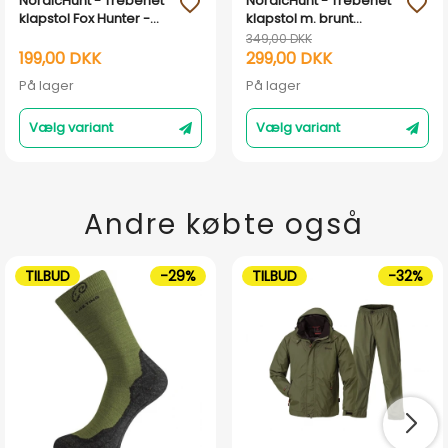
NordicHunt - Trebenet
NordicHunt - Trebenet
favorite_outline
favorite_outline
klapstol Fox Hunter -
klapstol m. brunt
Mørk lædersæde -2 .
lædersæde
349,00 DKK
sortering
199,00 DKK
299,00 DKK
På lager
På lager
Vælg variant
Vælg variant
Andre købte også
TILBUD
-29%
TILBUD
-32%