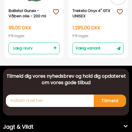
Ballistol Gunex -
Treksta Onyx 4" GTX
favorite_outline
favorite_outline
Våben olie - 200 ml
UNISEX
99,00 DKK
1.295,00 DKK
På lager
På lager
Læg i kurv
Vælg variant
Tilmeld dig vores nyhedsbrev og hold dig opdateret
om vores gode tilbud
Tilmeld
Jagt & Vildt