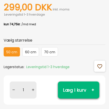
299,00 DKK
Inkl. moms
Leveringstid 1-3 hverdage
Vælg størrelse
50 cm
60 cm
70 cm
favorite_outline
Lagerstatus:
Leveringstid 1-3 hverdage
Læg i kurv