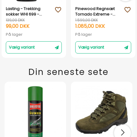
Lasting - Trekking
Pinewood Regnsæt
favorite_outline
favorite_outline
sokker WHI 699 -
Tornado Extreme -
Merinould
Grøn
139,00 DKK
1.599,00 DKK
99,00 DKK
1.085,00 DKK
På lager
På lager
Vælg variant
Vælg variant
Din seneste sete