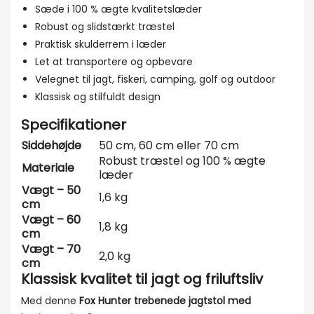
Sæde i 100 % ægte kvalitetslæder
Robust og slidstærkt træstel
Praktisk skulderrem i læder
Let at transportere og opbevare
Velegnet til jagt, fiskeri, camping, golf og outdoor
Klassisk og stilfuldt design
Specifikationer
Siddehøjde
50 cm, 60 cm eller 70 cm
Robust træstel og 100 % ægte
Materiale
læder
Vægt – 50
1,6 kg
cm
Vægt – 60
1,8 kg
cm
Vægt – 70
2,0 kg
cm
Klassisk kvalitet til jagt og friluftsliv
Med denne
Fox Hunter trebenede jagtstol med