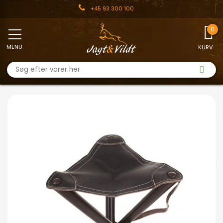
+45 93 300 100
MENU
KURV