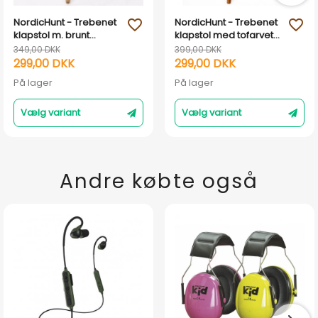
NordicHunt - Trebenet
NordicHunt - Trebenet
favorite_outline
favorite_outline
klapstol m. brunt
klapstol med tofarvet
lædersæde
lædersæde
349,00 DKK
399,00 DKK
299,00 DKK
299,00 DKK
På lager
På lager
Vælg variant
Vælg variant
Andre købte også