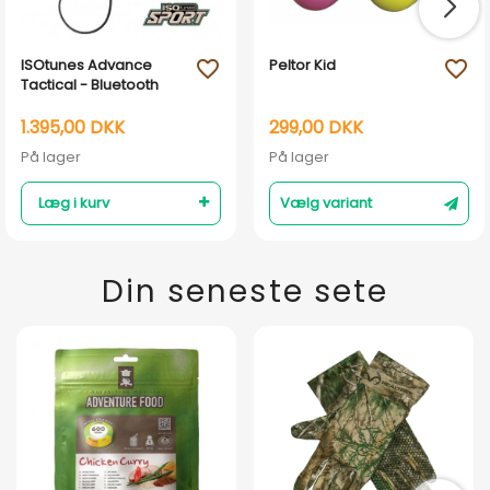
ISOtunes Advance
Peltor Kid
favorite_outline
favorite_outline
Tactical - Bluetooth
1.395,00 DKK
299,00 DKK
På lager
På lager
Læg i kurv
Vælg variant
Din seneste sete