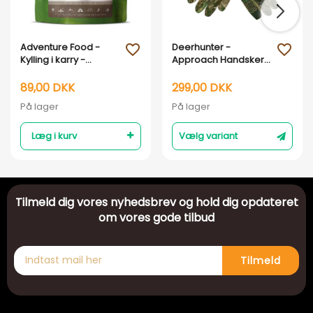
Adventure Food -
Deerhunter -
favorite_outline
favorite_outline
Kylling i karry -
Approach Handsker
Frysetørret mad
med silikone greb
89,00 DKK
299,00 DKK
På lager
På lager
Læg i kurv
Vælg variant
Tilmeld dig vores nyhedsbrev og hold dig opdateret
om vores gode tilbud
Tilmeld