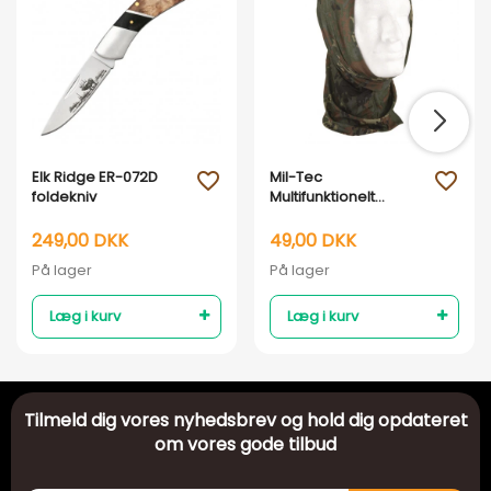
Elk Ridge ER-072D
Mil-Tec
favorite_outline
favorite_outline
foldekniv
Multifunktionelt
Tørklæde - Flecktarn
249,00 DKK
49,00 DKK
På lager
På lager
Læg i kurv
Læg i kurv
Tilmeld dig vores nyhedsbrev og hold dig opdateret
om vores gode tilbud