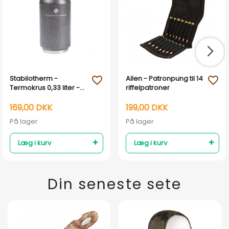
Stabilotherm -
Allen - Patronpung til 14
favorite_outline
favorite_outline
Termokrus 0,33 liter -
riffelpatroner
Grå
169,00 DKK
199,00 DKK
På lager
På lager
Læg i kurv
Læg i kurv
Din seneste sete