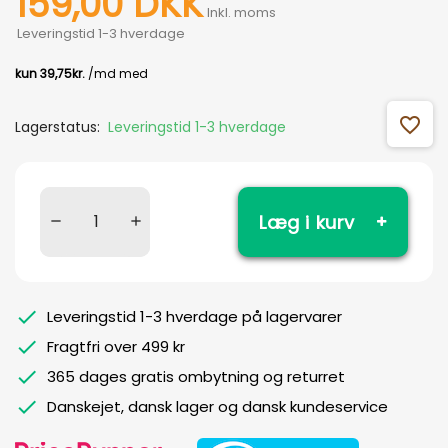
159,00 DKK
Inkl. moms
Leveringstid 1-3 hverdage
favorite_outline
Lagerstatus:
Leveringstid 1-3 hverdage
Læg i kurv
Leveringstid 1-3 hverdage på lagervarer
Fragtfri over 499 kr
365 dages gratis ombytning og returret
Danskejet, dansk lager og dansk kundeservice