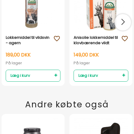
Lokkemiddel til vildsvin
Anisolie lokkemiddel til
favorite_outline
favorite_outline
- agern
klovbærende vildt
189,00 DKK
149,00 DKK
På lager
På lager
Læg i kurv
Læg i kurv
Andre købte også