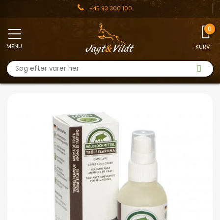
+45 93 300 100
MENU
KURV