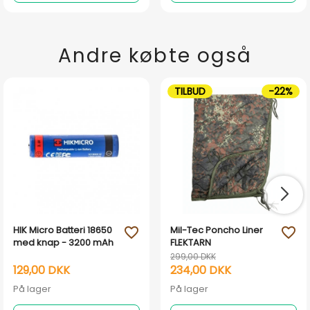
Andre købte også
TILBUD
-22%
HIK Micro Batteri 18650
Mil-Tec Poncho Liner
favorite_outline
favorite_outline
med knap - 3200 mAh
FLEKTARN
299,00 DKK
129,00 DKK
234,00 DKK
På lager
På lager