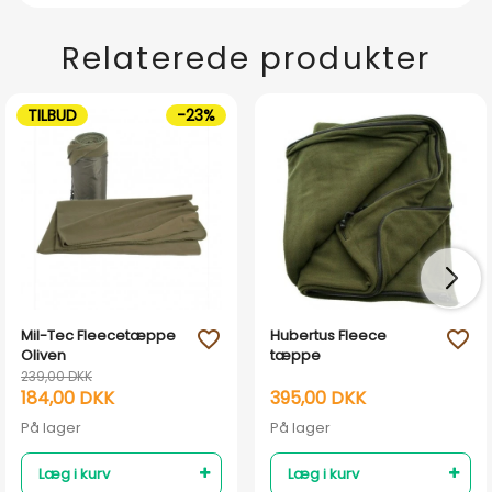
Relaterede produkter
TILBUD
-23%
Mil-Tec Fleecetæppe
Hubertus Fleece
favorite_outline
favorite_outline
Oliven
tæppe
239,00 DKK
184,00 DKK
395,00 DKK
På lager
På lager
Læg i kurv
Læg i kurv