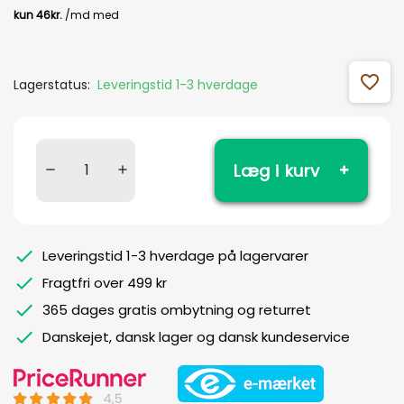
favorite_outline
Lagerstatus:
Leveringstid 1-3 hverdage
Læg i kurv
Leveringstid 1-3 hverdage på lagervarer
Fragtfri over 499 kr
365 dages gratis ombytning og returret
Danskejet, dansk lager og dansk kundeservice