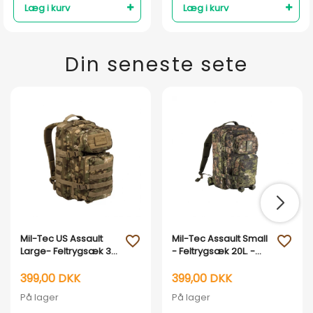
Læg i kurv
Læg i kurv
Din seneste sete
Mil-Tec US Assault
Mil-Tec Assault Small
favorite_outline
favorite_outline
Large- Feltrygsæk 36
- Feltrygsæk 20L. -
L- W/L Arid
Lasercut WASP I Z3A
399,00 DKK
399,00 DKK
På lager
På lager