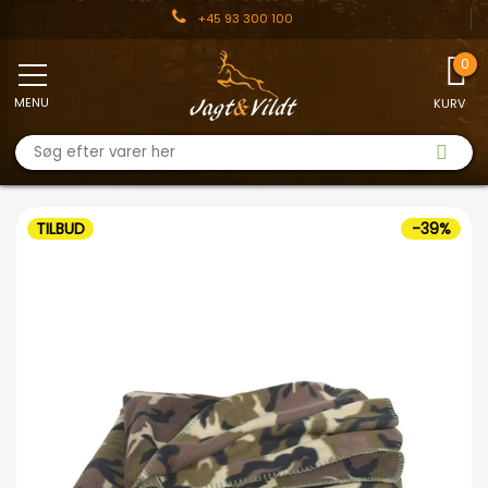
+45 93 300 100
MENU
KURV
TILBUD
-39%