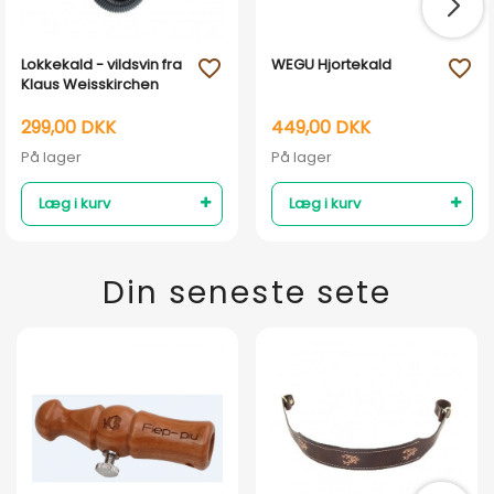
Lokkekald - vildsvin fra
WEGU Hjortekald
favorite_outline
favorite_outline
Klaus Weisskirchen
299,00 DKK
449,00 DKK
På lager
På lager
Læg i kurv
Læg i kurv
Din seneste sete