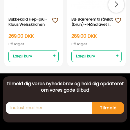
Bukkekald Fiep-piu -
BLF Bærerem til råvildt
favorite_outline
favorite_outline
Klaus Weisskirchen
(brun) - Håndlavet i
DK
269,00 DKK
289,00 DKK
På lager
På lager
Læg i kurv
Læg i kurv
Tilmeld dig vores nyhedsbrev og hold dig opdateret
om vores gode tilbud
Tilmeld