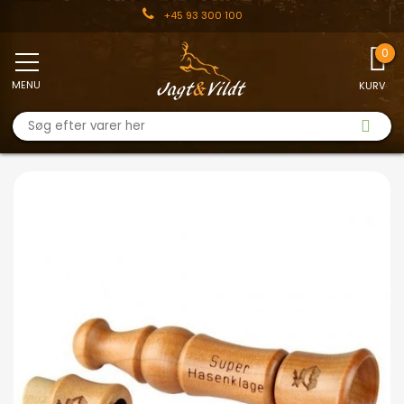
+45 93 300 100
MENU
KURV