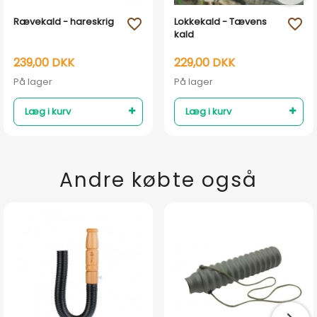
Rævekald - hareskrig
Lokkekald - Tævens
favorite_outline
favorite_outline
kald
239,00 DKK
229,00 DKK
På lager
På lager
Læg i kurv
Læg i kurv
Andre købte også