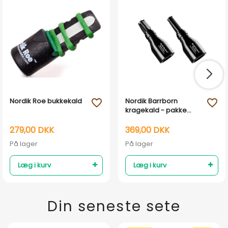
Nordik Roe bukkekald
Nordik Barrborn
favorite_outline
favorite_outline
kragekald - pakke
med 2
279,00 DKK
369,00 DKK
På lager
På lager
Læg i kurv
Læg i kurv
Din seneste sete