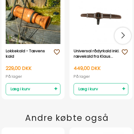
Lokkekald - Tævens
Universal rådyrkald inkl.
favorite_outline
favorite_outline
kald
rævekald fra Klaus
Weisskirchen
229,00 DKK
449,00 DKK
På lager
På lager
Læg i kurv
Læg i kurv
Andre købte også