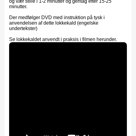
og vær stille i 1-2 minutter og gentag efter 15-25
minutter.
Der medfølger DVD med instruktion på tysk i
anvendelsen af dette lokkekald (engelske
undertekster)
Se lokkekaldet anvendt i praksis i filmen herunder.