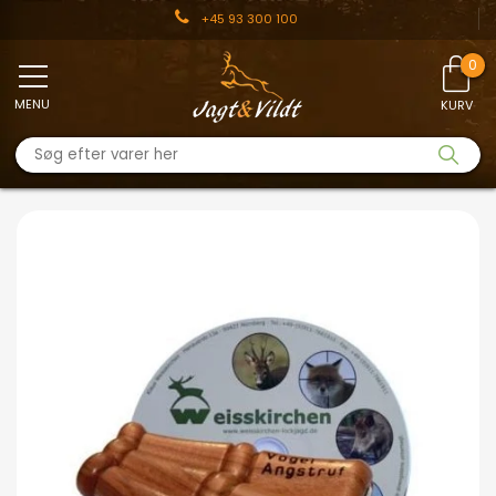
+45 93 300 100
MENU
KURV