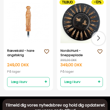
TILBUD
-13%
Rævekald - hare
NordicHunt -
favorite_outline
favorite_outline
angstskrig
Sneppeplade
399,00 DKK
249,00 DKK
349,00 DKK
På lager
På lager
Læg i kurv
Læg i kurv
Tilmeld dig vores nyhedsbrev og hold dig opdateret