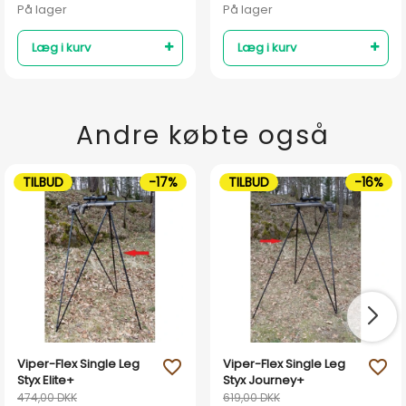
På lager
På lager
Læg i kurv
Læg i kurv
Andre købte også
TILBUD
-17%
TILBUD
-16%
Viper-Flex Single Leg
Viper-Flex Single Leg
favorite_outline
favorite_outline
Styx Elite+
Styx Journey+
474,00 DKK
619,00 DKK