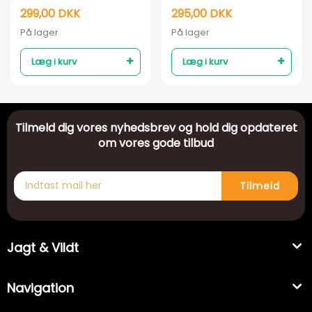
Sika
299,00 DKK
295,00 DKK
På lager
På lager
Læg i kurv
Læg i kurv
Tilmeld dig vores nyhedsbrev og hold dig opdateret
om vores gode tilbud
Tilmeld
Jagt & Vildt
Navigation