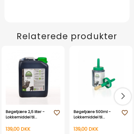
Relaterede produkter
Bøgetjære 2,5 liter -
Bøgetjære 500ml -
favorite_outline
favorite_outline
Lokkemiddel til
Lokkemiddel til
kronhjort og vildsvin
kronhjort og vildsvin
139,00 DKK
139,00 DKK