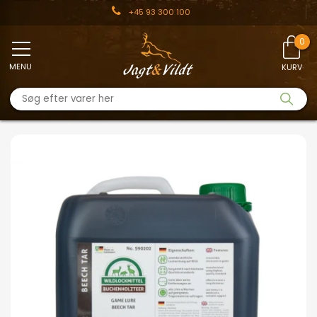
+45 93 300 100
MENU
KURV