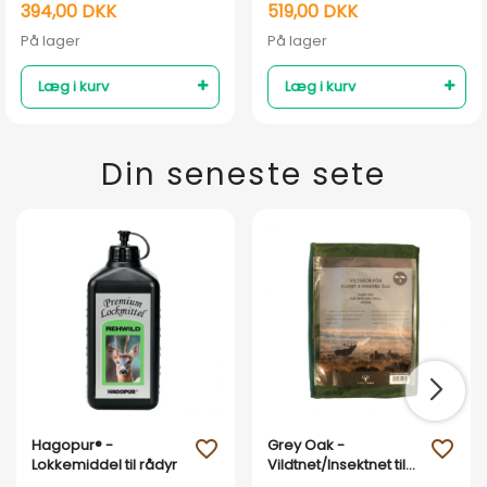
394,00 DKK
519,00 DKK
På lager
På lager
Læg i kurv
Læg i kurv
Din seneste sete
Hagopur® -
Grey Oak -
favorite_outline
favorite_outline
Lokkemiddel til rådyr
Vildtnet/Insektnet til
Krondyr, Dådyr og