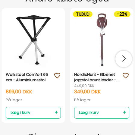
TILBUD
-22%
Walkstool Comfort 65
NordicHunt - Etbenet
favorite_outline
favorite_outline
cm - Aluminiumsstol
jagtstol brunt læder -
Lux II med fod
449,00 DKK
899,00 DKK
349,00 DKK
På lager
På lager
Læg i kurv
Læg i kurv