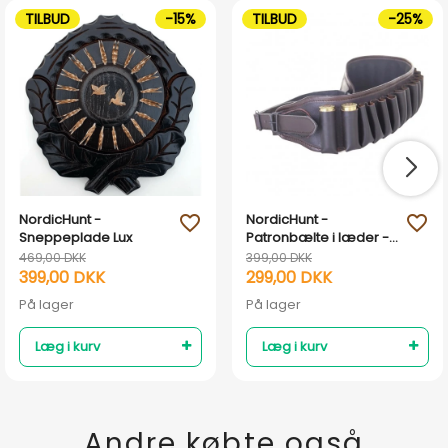
TILBUD
-15%
TILBUD
-25%
NordicHunt -
NordicHunt -
favorite_outline
favorite_outline
Sneppeplade Lux
Patronbælte i læder -
Mørk
469,00 DKK
399,00 DKK
399,00 DKK
299,00 DKK
På lager
På lager
Læg i kurv
Læg i kurv
Andre købte også