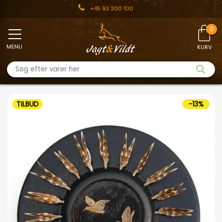
+45 93 300 100
MENU
KURV
TILBUD
-13%