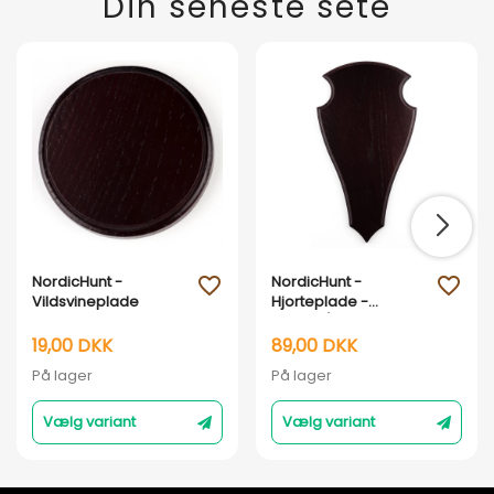
Din seneste sete
NordicHunt -
NordicHunt -
favorite_outline
favorite_outline
Vildsvineplade
Hjorteplade -
Dåhjort/Sikahjort
Model 2
19,00 DKK
89,00 DKK
På lager
På lager
Vælg variant
Vælg variant