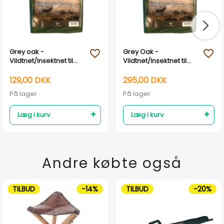
Grey oak -
Grey Oak -
favorite_outline
favorite_outline
Vildtnet/Insektnet til
Vildtnet/Insektnet til
Råvildt og Vildsvin
Krondyr, Dådyr og Sika
129,00 DKK
295,00 DKK
På lager
På lager
Læg i kurv
Læg i kurv
Andre købte også
TILBUD
-14%
TILBUD
-20%