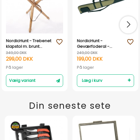
NordicHunt - Trebenet
NordicHunt -
favorite_outline
favorite_outline
klapstol m. brunt
Geværfoderal -
lædersæde
Grøn/Sort
349,00 DKK
249,00 DKK
299,00 DKK
199,00 DKK
På lager
På lager
Vælg variant
Læg i kurv
Din seneste sete