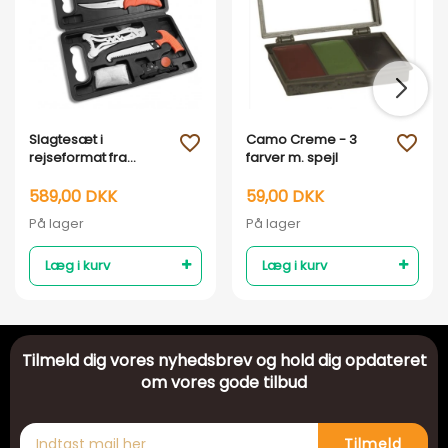
Slagtesæt i
Camo Creme - 3
favorite_outline
favorite_outline
rejseformat fra
farver m. spejl
Outdoor Edge -
Jaegerpak
589,00 DKK
59,00 DKK
På lager
På lager
Læg i kurv
Læg i kurv
Tilmeld dig vores nyhedsbrev og hold dig opdateret
om vores gode tilbud
Tilmeld