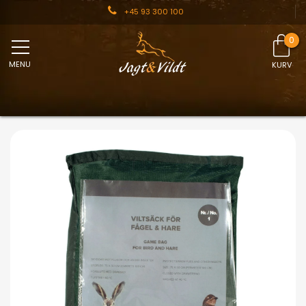
+45 93 300 100
MENU
KURV