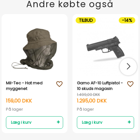
Andre købte også
TILBUD
-14%
Mil-Tec - Hat med
Gamo AF-10 Luftpistol -
favorite_outline
favorite_outline
myggenet
10 skuds magasin
1.499,00 DKK
159,00 DKK
1.295,00 DKK
På lager
På lager
Læg i kurv
Læg i kurv