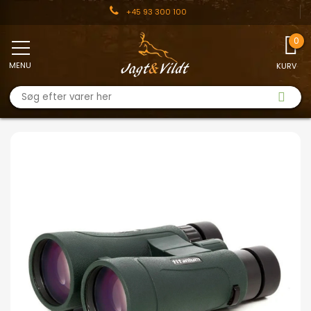
+45 93 300 100
MENU
KURV