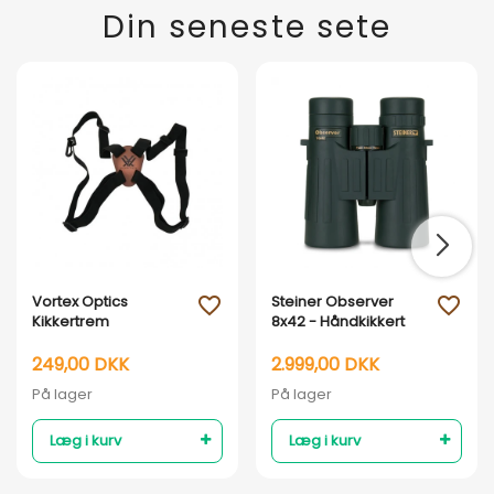
Din seneste sete
Vortex Optics
Steiner Observer
favorite_outline
favorite_outline
Kikkertrem
8x42 - Håndkikkert
249,00 DKK
2.999,00 DKK
På lager
På lager
Læg i kurv
Læg i kurv