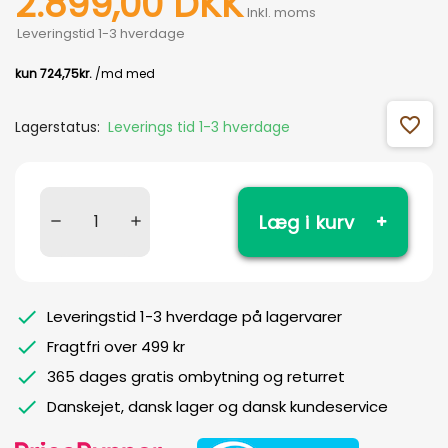
2.899,00 DKK
Inkl. moms
Leveringstid 1-3 hverdage
favorite_outline
Lagerstatus:
Leverings tid 1-3 hverdage
Læg i kurv
Leveringstid 1-3 hverdage på lagervarer
Fragtfri over 499 kr
365 dages gratis ombytning og returret
Danskejet, dansk lager og dansk kundeservice