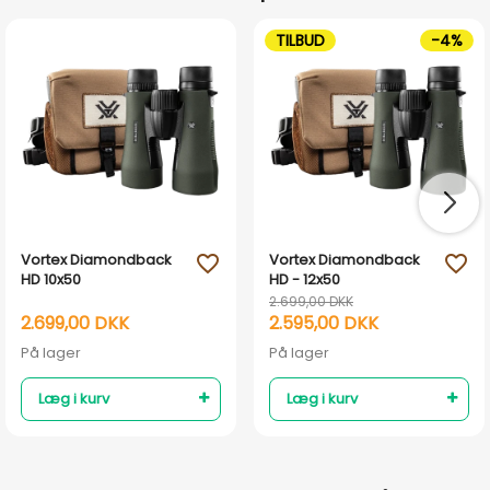
TILBUD
-4%
Vortex Diamondback
Vortex Diamondback
favorite_outline
favorite_outline
HD 10x50
HD - 12x50
2.699,00 DKK
2.699,00 DKK
2.595,00 DKK
På lager
På lager
Læg i kurv
Læg i kurv