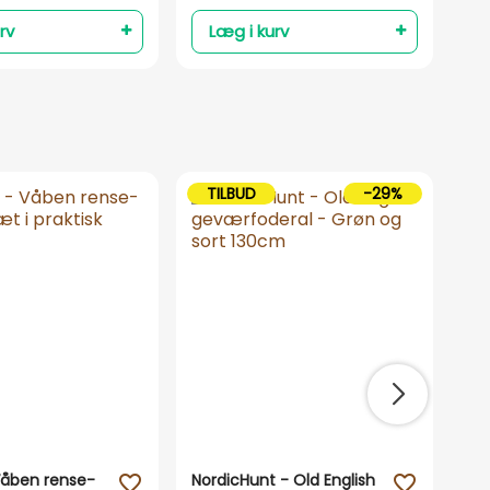
rv
Læg i kurv
TILBUD
-29%
 Våben rense-
NordicHunt - Old English
Gr
favorite_outline
favorite_outline