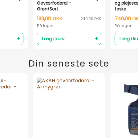
Geværfoderal -
og plejesæt
Grøn/Sort
taske
199,00 DKK
749,00 D
249,00 DKK
På lager
På lager
Læg i kurv
Læg i ku
Din seneste sete