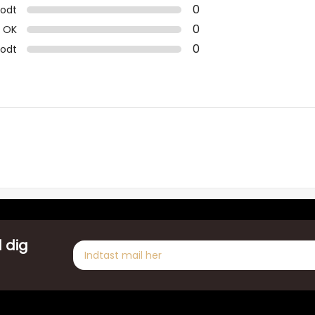
0
odt
0
OK
0
godt
 dig