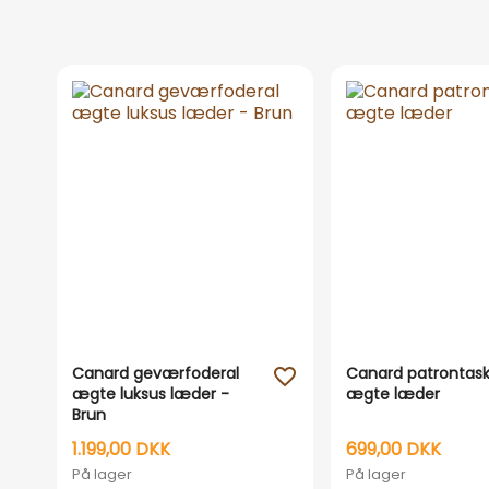
Canard geværfoderal
Canard patrontask
favorite_outline
ægte luksus læder -
ægte læder
Brun
1.199,00 DKK
699,00 DKK
På lager
På lager