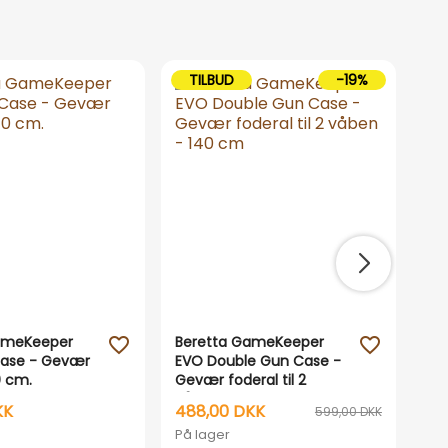
TILBUD
-19%
ameKeeper
Beretta GameKeeper
Bi
favorite_outline
favorite_outline
ase - Gevær
EVO Double Gun Case -
ry
0 cm.
Gevær foderal til 2
våben - 140 cm
KK
488,00 DKK
1.
599,00 DKK
På lager
På 