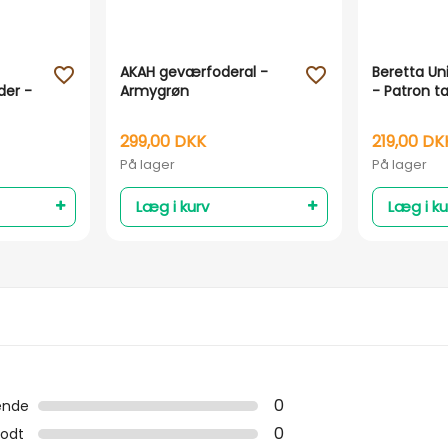
AKAH geværfoderal -
Beretta Un
favorite_outline
favorite_outline
der -
Armygrøn
- Patron ta
299,00 DKK
219,00 DK
På lager
På lager
Læg i kurv
Læg i ku
0
ende
0
odt