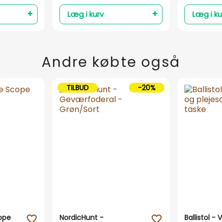
Læg i kurv
Læg i ku
Andre købte også
TILBUD
-20%
ope
NordicHunt -
Ballistol -
favorite_outline
favorite_outline