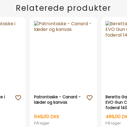
Relaterede produkter
e i
Patrontaske - Canard -
Beretta G
favorite_outline
favorite_outline
læder og kanvas
EVO Gun C
foderal 14
649,00 DKK
489,00 D
På lager
På lager