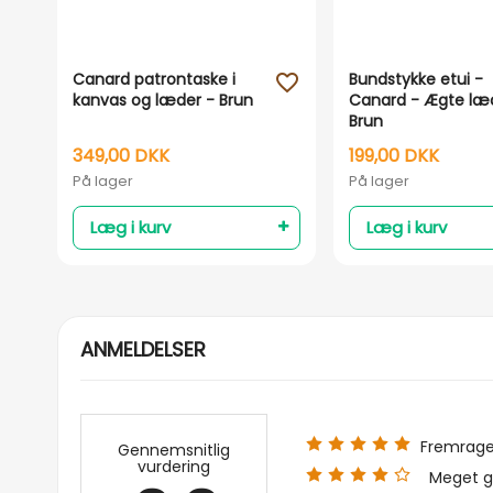
Canard patrontaske i
Bundstykke etui -
favorite_outline
kanvas og læder - Brun
Canard - Ægte læ
Brun
349,00 DKK
199,00 DKK
På lager
På lager
Læg i kurv
Læg i kurv
ANMELDELSER
Fremrag
Gennemsnitlig
vurdering
Meget g