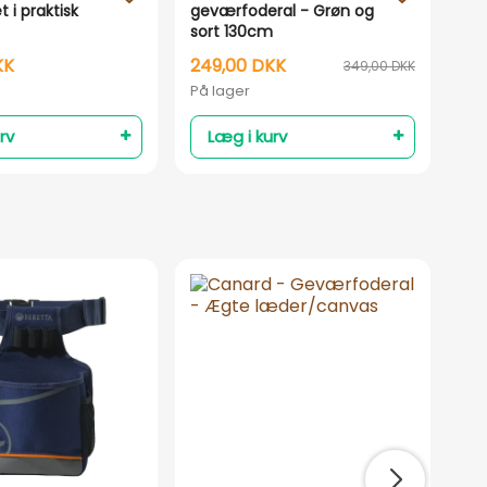
 i praktisk
geværfoderal - Grøn og
In
sort 130cm
KK
249,00 DKK
14
349,00 DKK
På lager
På 
rv
Læg i kurv
T