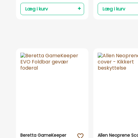
Læg i kurv
Læg i kurv
Beretta GameKeeper
Allen Neoprene Sc
favorite_outline