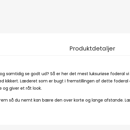
Produktdetaljer
 og samtidig se godt ud? Så er her det mest luksuriøse foderal vi
l med kikkert. Læderet som er bugt i fremstillingen af dette foder
 og giver et råt look.
em så du nemt kan bære den over korte og lange afstande. Længd