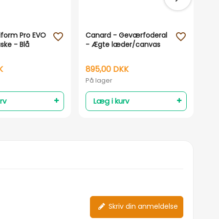
iform Pro EVO
Canard - Geværfoderal
Ber
favorite_outline
favorite_outline
ske - Blå
- Ægte læder/canvas
Kla
til
Gr
K
895,00 DKK
32
På lager
På 
rv
Læg i kurv
Skriv din anmeldelse