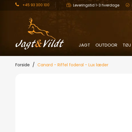
+45 93 300 100
Leveringstid 1-3 hverdage
JAGT
OUTDOOR
TØJ
Forside
Canard - Riffel foderal - Lux læder