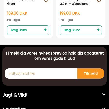
favorite_outline
favorite_outline
Grøn
3,0 m - Woodland
189,00 DKK
199,00 DKK
På lager
På lager
Læg i kurv
Læg i kurv
Tilmeld dig vores nyhedsbrev og hold dig opdateret
om vores gode tilbud
Tilmeld
Jagt & Vildt