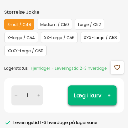
Størrelse Jakke
Small / C48
Medium / C50
Large / C52
X-large / C54
XX-Large / C56
XXX-Large / C58
XXXX-Large / C60
favorite_outline
Lagerstatus:
Fjernlager - Leveringstid 2-3 hverdage
Læg i kurv
Leveringstid 1-3 hverdage på lagervarer