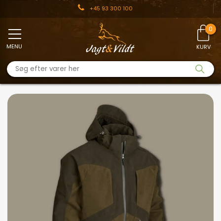
+45 93 300 100
MENU
KURV