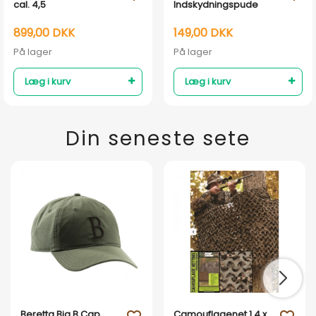
cal. 4,5
Indskydningspude
899,00 DKK
149,00 DKK
På lager
På lager
Læg i kurv
Læg i kurv
Din seneste sete
Beretta Big B Cap
Camouflagenet 1,4 x