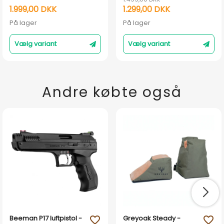
1.999,00 DKK
1.299,00 DKK
På lager
På lager
Vælg variant
Vælg variant
Andre købte også
Beeman P17 luftpistol -
Greyoak Steady -
favorite_outline
favorite_outline