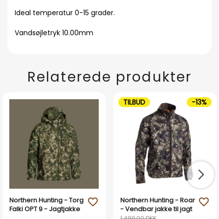
Ideal temperatur 0-15 grader.
Vandsøjletryk 10.00mm
Relaterede produkter
TILBUD
-13%
Northern Hunting - Torg
Northern Hunting - Roar
favorite_outline
favorite_outline
Falki OPT 9 - Jagtjakke
- Vendbar jakke til jagt
1.499,00 DKK