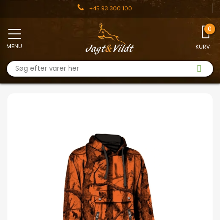
+45 93 300 100
MENU
KURV