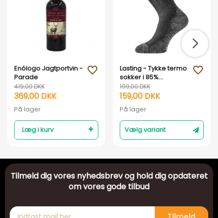
Enólogo Jagtportvin -
Lasting - Tykke termo
favorite_outline
favorite_outline
Parade
sokker i 85%
merinould
419,00 DKK
199,00 DKK
369,00 DKK
159,00 DKK
På lager
På lager
Læg i kurv
Vælg variant
Tilmeld dig vores nyhedsbrev og hold dig opdateret
om vores gode tilbud
Tilmeld