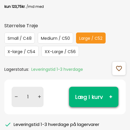
Størrelse Trøje
Small / C48
Medium / C50
Large / C52
X-large / C54
XX-Large / C56
favorite_outline
Lagerstatus:
Leveringstid 1-3 hverdage
Læg i kurv
Leveringstid 1-3 hverdage på lagervarer