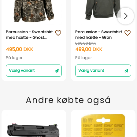
Percussion - Sweatshirt
Percussion - Sweatshirt
favorite_outline
favorite_outline
med hætte - Ghost
med hætte - Grøn
camo Wet and Color
569,00 DKK
495,00 DKK
499,00 DKK
På lager
På lager
Vælg variant
Vælg variant
Andre købte også