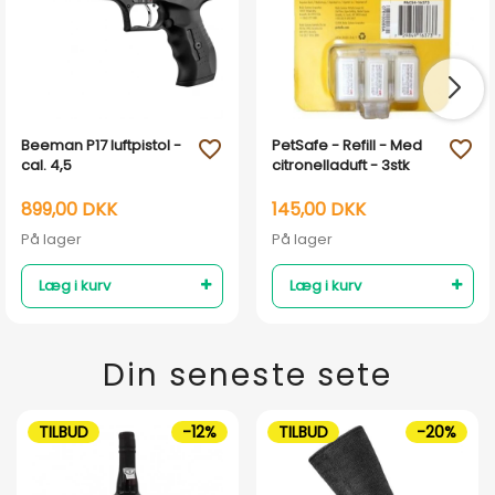
Beeman P17 luftpistol -
PetSafe - Refill - Med
favorite_outline
favorite_outline
cal. 4,5
citronelladuft - 3stk
899,00 DKK
145,00 DKK
På lager
På lager
Læg i kurv
Læg i kurv
Din seneste sete
TILBUD
-12%
TILBUD
-20%