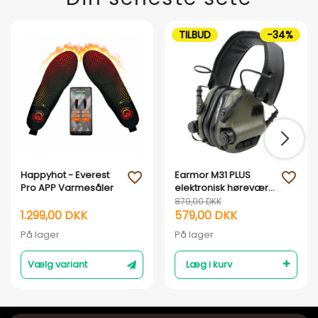
TILBUD
-34%
Happyhot - Everest
Earmor M31 PLUS
favorite_outline
favorite_outline
Pro APP Varmesåler
elektronisk høreværn
- Armygrøn
879,00 DKK
1.299,00 DKK
579,00 DKK
På lager
På lager
Vælg variant
Læg i kurv