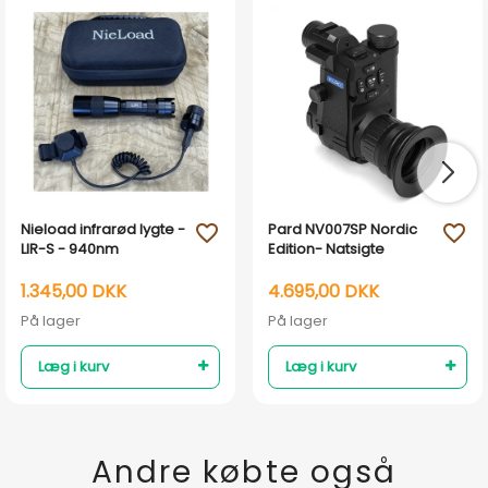
Nieload infrarød lygte -
Pard NV007SP Nordic
favorite_outline
favorite_outline
LIR-S - 940nm
Edition- Natsigte
1.345,00 DKK
4.695,00 DKK
På lager
På lager
Læg i kurv
Læg i kurv
Andre købte også