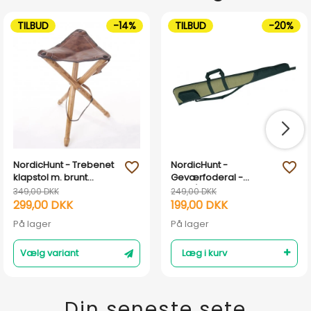
TILBUD
-14%
TILBUD
-20%
NordicHunt - Trebenet
NordicHunt -
favorite_outline
favorite_outline
klapstol m. brunt
Geværfoderal -
lædersæde
Grøn/Sort
349,00 DKK
249,00 DKK
299,00 DKK
199,00 DKK
På lager
På lager
Vælg variant
Læg i kurv
Din seneste sete