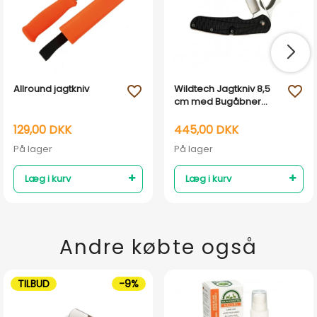
Allround jagtkniv
Wildtech Jagtkniv 8,5
favorite_outline
favorite_outline
cm med Bugåbner
Opbrækkerblad Sort
129,00 DKK
445,00 DKK
På lager
På lager
Læg i kurv
Læg i kurv
Andre købte også
TILBUD
-9%