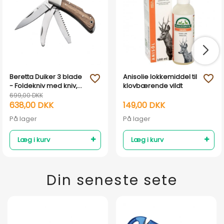
Beretta Duiker 3 blade
Anisolie lokkemiddel til
favorite_outline
favorite_outline
- Foldekniv med kniv,
klovbærende vildt
sav og bugåbner
699,00 DKK
638,00 DKK
149,00 DKK
På lager
På lager
Læg i kurv
Læg i kurv
Din seneste sete