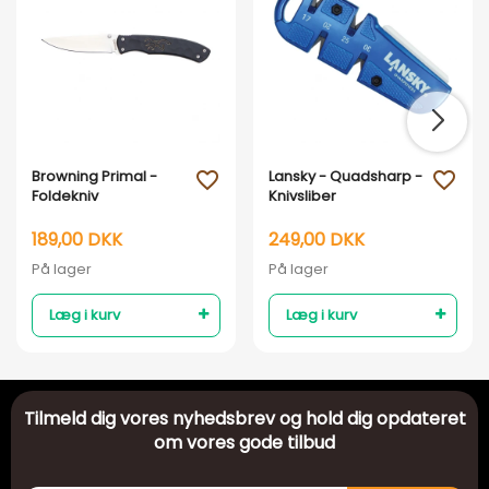
Browning Primal -
Lansky - Quadsharp -
favorite_outline
favorite_outline
Foldekniv
Knivsliber
189,00 DKK
249,00 DKK
På lager
På lager
Læg i kurv
Læg i kurv
Tilmeld dig vores nyhedsbrev og hold dig opdateret
om vores gode tilbud