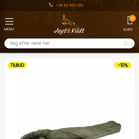
+45 93 300 100
MENU
KURV
TILBUD
-10%