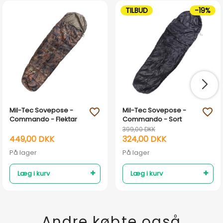
TILBUD
-19%
Mil-Tec Sovepose -
Mil-Tec Sovepose -
favorite_outline
favorite_outline
Commando - Flektar
Commando - Sort
399,00 DKK
449,00 DKK
324,00 DKK
På lager
På lager
Læg i kurv
Læg i kurv
Andre købte også