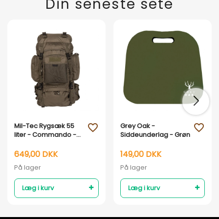
Din seneste sete
Mil-Tec Rygsæk 55
Grey Oak -
favorite_outline
favorite_outline
liter - Commando -
Siddeunderlag - Grøn
Armygrøn
649,00 DKK
149,00 DKK
På lager
På lager
Læg i kurv
Læg i kurv