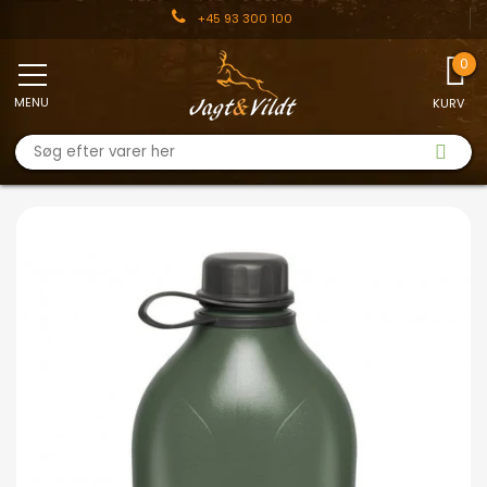
+45 93 300 100
MENU
KURV