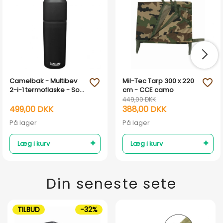
Camelbak - Multibev
Mil-Tec Tarp 300 x 220
favorite_outline
favorite_outline
2-i-1 termoflaske - Sort
cm - CCE camo
- 0,65L
449,00 DKK
499,00 DKK
388,00 DKK
På lager
På lager
Læg i kurv
Læg i kurv
Din seneste sete
TILBUD
-32%