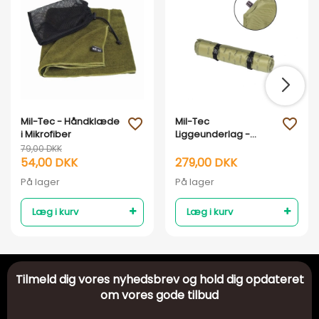
Mil-Tec - Håndklæde
Mil-Tec
favorite_outline
favorite_outline
i Mikrofiber
Liggeunderlag -
Selvoppustelig - Grøn
79,00 DKK
54,00 DKK
279,00 DKK
På lager
På lager
Læg i kurv
Læg i kurv
Tilmeld dig vores nyhedsbrev og hold dig opdateret
om vores gode tilbud