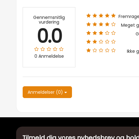
Fremrag
Gennemsnitlig
vurdering
Meget g
0.0
G
Ikke 
0 Anmeldelse
Anmeldelser (0)
Tilmeld dig vores nyhedsbrev og hold