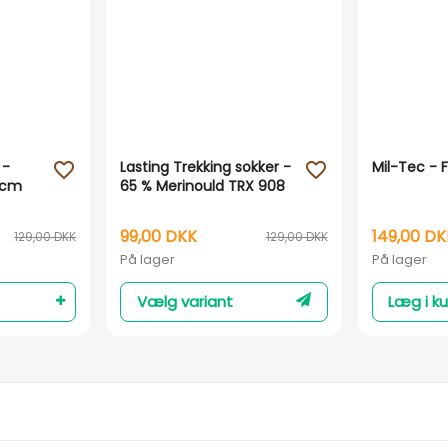
 -
Lasting Trekking sokker -
Mil-Tec - 
favorite_outline
favorite_outline
23cm
65 % Merinould TRX 908
99,00 DKK
149,00 DK
129,00 DKK
129,00 DKK
På lager
På lager
Vælg variant
Læg i ku