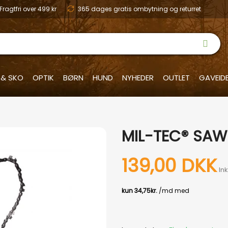
Fragtfri over 499 kr
365 dages gratis ombytning og returret
 & SKO
OPTIK
BØRN
HUND
NYHEDER
OUTLET
GAVEID
MIL-TEC® SAW
139,00 DKK
In