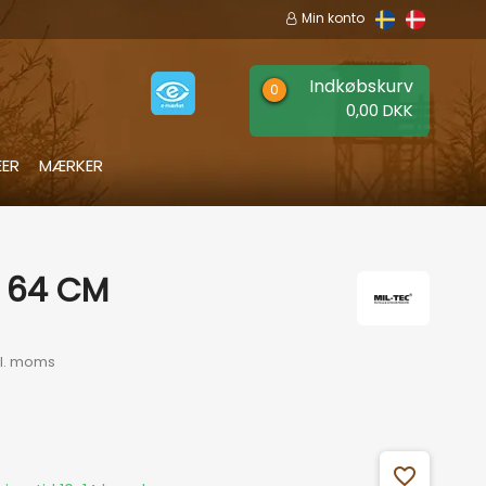
Min konto
Indkøbskurv
0,00 DKK
EER
MÆRKER
 64 CM
kl. moms
favorite_outline