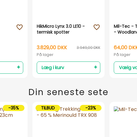
HikMicro Lynx 3.0 LE10 -
Mil-Tec - T
favorite_outline
favorite_outline
termisk spotter
- Woodlan
3.829,00 DKK
64,00 DK
3.949,00 DKK
På lager
På lager
Læg i kurv
Vælg va
Din seneste sete
-35%
TILBUD
-23%