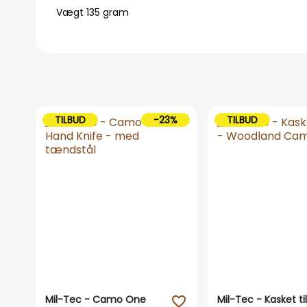
Vægt 135 gram
TILBUD
-23%
TILBUD
Mil-Tec - Camo One
Mil-Tec - Kasket ti
favorite_outline