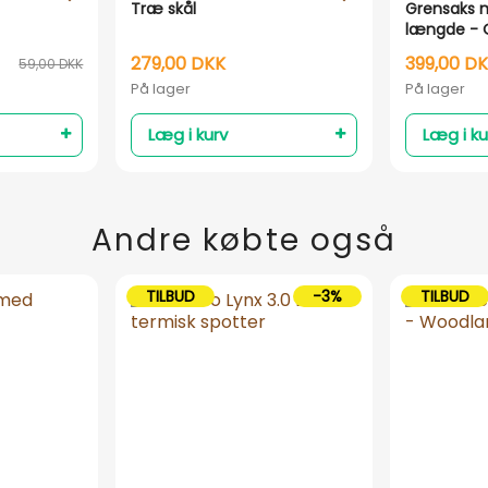
o
Træ skål
Grensaks m
længde - O
279,00 DKK
399,00 D
59,00 DKK
På lager
På lager
Læg i kurv
Læg i ku
Andre købte også
TILBUD
-3%
TILBUD