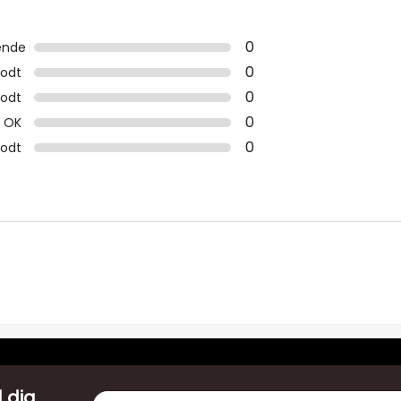
0
ende
0
odt
0
odt
0
OK
0
godt
 dig