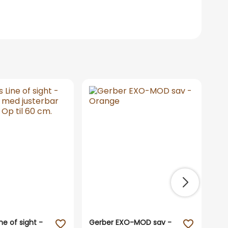
ne of sight -
Gerber EXO-MOD sav -
Her
favorite_outline
favorite_outline