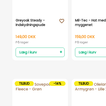
Greyoak Steady -
Mil-Tec - Hat med
favorite_outline
Indskydningspude
myggenet
149,00 DKK
159,00 DKK
På lager
På lager
Læg i kurv
Læg i kurv
TILBUD
-14%
TILBUD