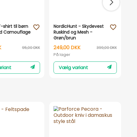
-shirt til børn
NordicHunt - Skydevest
No
favorite_outline
favorite_outline
d Camouflage
Ruskind og Mesh -
Ge
Grøn/brun
Gr
K
249,00 DKK
19
95,00 DKK
399,00 DKK
På lager
På 
riant
Vælg variant