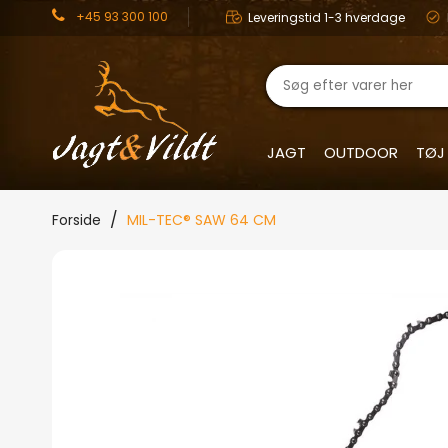
+45 93 300 100
Leveringstid 1-3 hverdage
JAGT
OUTDOOR
TØJ
Forside
MIL-TEC® SAW 64 CM