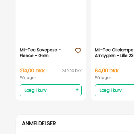
Mil-Tec Sovepose -
Mil-Tec Olielampe
favorite_outline
Fleece - Grøn
Armygrøn - Lille 
214,00 DKK
84,00 DKK
249,00 DKK
På lager
På lager
Læg i kurv
Læg i kurv
ANMELDELSER