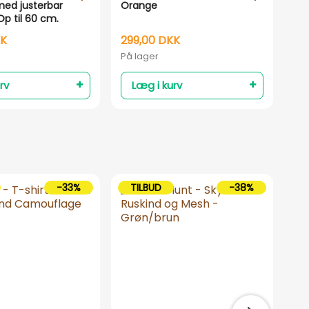
ed justerbar
Orange
Wo
p til 60 cm.
KK
299,00 DKK
23
På lager
På 
rv
Læg i kurv
-33%
TILBUD
-38%
T