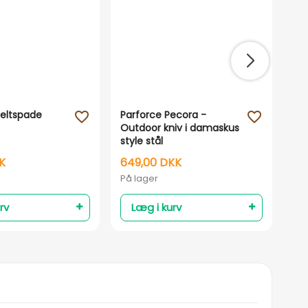
Feltspade
Parforce Pecora -
Cu
favorite_outline
favorite_outline
Outdoor kniv i damaskus
10
style stål
K
649,00 DKK
59
På lager
På 
rv
Læg i kurv