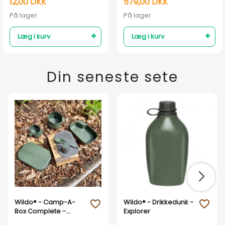
12,00 DKK
579,00 DKK
På lager
På lager
Læg i kurv
Læg i kurv
Din seneste sete
Wildo® - Camp-A-
Wildo® - Drikkedunk -
favorite_outline
favorite_outline
Box Complete -
Explorer
Spisesæt