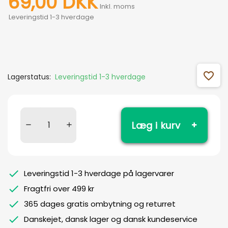
69,00 DKK
Inkl. moms
Leveringstid 1-3 hverdage
favorite_outline
Lagerstatus:
Leveringstid 1-3 hverdage
Læg i kurv
Leveringstid 1-3 hverdage på lagervarer
Fragtfri over 499 kr
365 dages gratis ombytning og returret
Danskejet, dansk lager og dansk kundeservice