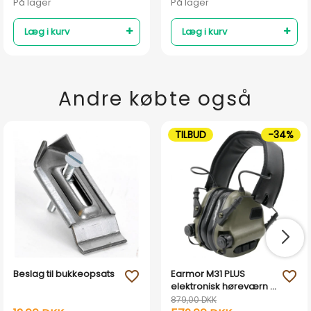
På lager
På lager
Læg i kurv
Læg i kurv
Andre købte også
TILBUD
-34%
Beslag til bukkeopsats
Earmor M31 PLUS
favorite_outline
favorite_outline
elektronisk høreværn -
Armygrøn
879,00 DKK