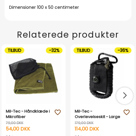
Dimensioner 100 x 50 centimeter
Relaterede produkter
TILBUD
-32%
TILBUD
-36%
Mil-Tec - Håndklæde i
Mil-Tec -
favorite_outline
favorite_outline
Mikrofiber
Overlevelseskit - Large
79,00 DKK
179,00 DKK
54,00 DKK
114,00 DKK