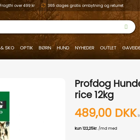
Fragtfri over 499 kr
365 dages gratis ombytning og returret
 & SKO
OPTIK
BØRN
HUND
NYHEDER
OUTLET
GAVEID
Profdog Hund
rice 12kg
489,00 DKK
I