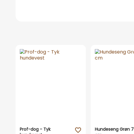
Prof-dog - Tyk
Hundeseng Grøn 7
favorite_outline