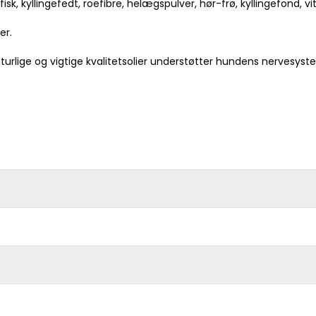
isk, kyllingefedt, roefibre, helægspulver, hør-frø, kyllingefond, vi
er.
ige og vigtige kvalitetsolier understøtter hundens nervesystem,