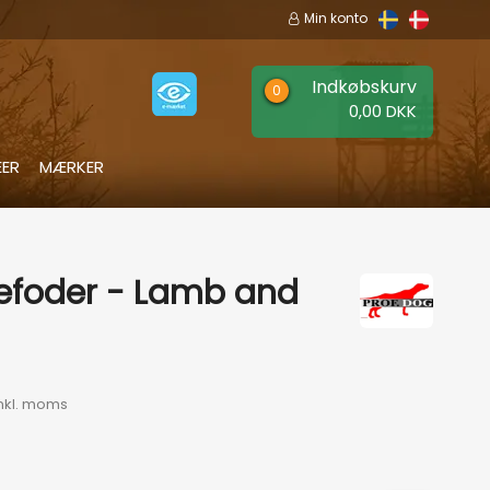
Min konto
Indkøbskurv
0,00 DKK
EER
MÆRKER
efoder - Lamb and
nkl. moms