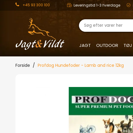
+45 93 300 100
Leveringstid 1-3 hverdage
JAGT
OUTDOOR
TØJ
Forside
Profdog Hundefoder - Lamb and rice 12kg