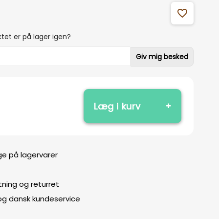
favorite_outline
tet er på lager igen?
Giv mig besked
Læg i kurv
ge på lagervarer
ning og returret
 og dansk kundeservice