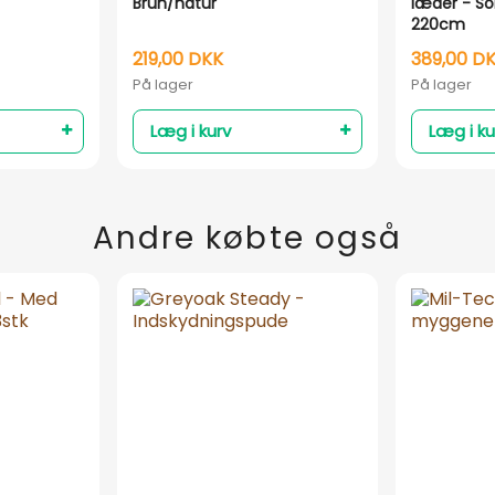
Brun/natur
læder - So
220cm
219,00 DKK
389,00 D
På lager
På lager
Læg i kurv
Læg i ku
Andre købte også