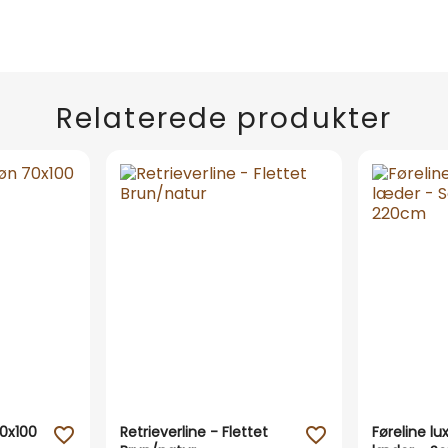
Relaterede produkter
0x100
Retrieverline - Flettet
Føreline lu
favorite_outline
favorite_outline