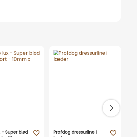
x - Super blød
Profdog dressurline i
Du
favorite_outline
favorite_outline