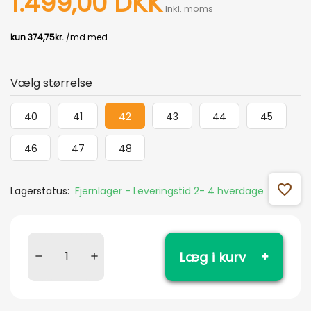
1.499,00 DKK
Inkl. moms
Vælg størrelse
40
41
42
43
44
45
46
47
48
favorite_outline
Lagerstatus:
Fjernlager - Leveringstid 2- 4 hverdage
Læg i kurv