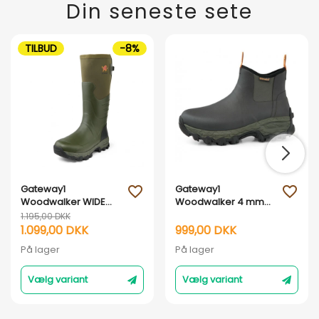
Din seneste sete
TILBUD
-8%
Gateway1
Gateway1
favorite_outline
favorite_outline
Woodwalker WIDE
Woodwalker 4 mm
-18" 4 mm neopren
neopren 7"
1.195,00 DKK
fold-down jagtstøvler
jagtstøvler - Forest
1.099,00 DKK
999,00 DKK
- Grøn
Green
På lager
På lager
Vælg variant
Vælg variant