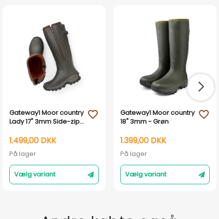
Gateway1 Moor country
Gateway1 Moor country
favorite_outline
favorite_outline
Lady 17" 3mm Side-zip
18" 3mm - Grøn
- Brun
1.499,00 DKK
1.399,00 DKK
På lager
På lager
Vælg variant
Vælg variant