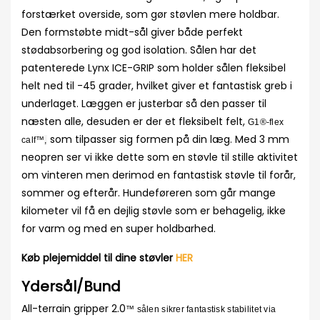
forstærket overside, som gør støvlen mere holdbar.
Den formstøbte midt-sål giver både perfekt
stødabsorbering og god isolation. Sålen har det
patenterede Lynx ICE-GRIP som holder sålen fleksibel
helt ned til -45 grader, hvilket giver et fantastisk greb i
underlaget. Læggen er justerbar så den passer til
næsten alle, desuden er der et fleksibelt felt,
G1®-flex
som tilpasser sig formen på din læg. Med 3 mm
calf™
,
neopren ser vi ikke dette som en støvle til stille aktivitet
om vinteren men derimod en fantastisk støvle til forår,
sommer og efterår. Hundeføreren som går mange
kilometer vil få en dejlig støvle som er behagelig, ikke
for varm og med en super holdbarhed.
Køb plejemiddel til dine støvler
HER
Ydersål/Bund
All-terrain gripper 2.0
™ sålen sikrer fantastisk stabilitet via