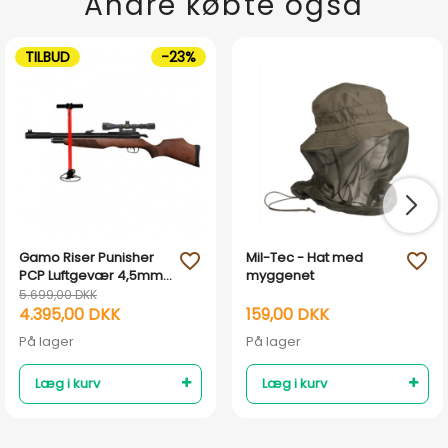
Andre købte også
TILBUD
-23%
Gamo Riser Punisher
Mil-Tec - Hat med
favorite_outline
favorite_outline
PCP Luftgevær 4,5mm
myggenet
m. Kikkert & Flex Pumpe
5.699,00 DKK
4.395,00 DKK
159,00 DKK
På lager
På lager
Læg i kurv
Læg i kurv