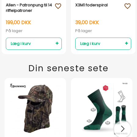
Allen - Patronpung til 14
X3M1 foderspiral
favorite_outline
favorite_outline
riffelpatroner
199,00 DKK
39,00 DKK
På lager
På lager
Læg i kurv
Læg i kurv
Din seneste sete