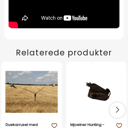
Relaterede produkter
Duekarrusel med
Mjoelner Hunting -
favorite_outline
favorite_outline