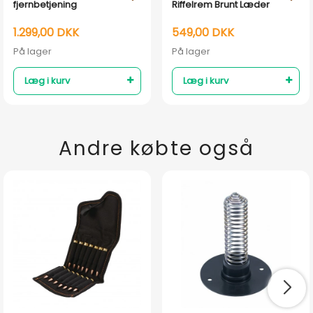
fjernbetjening
Riffelrem Brunt Læder
1.299,00 DKK
549,00 DKK
På lager
På lager
Læg i kurv
Læg i kurv
Andre købte også