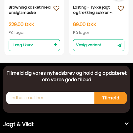
Browning kasket med
Lasting - Tykke jagt
favorite_outline
favorite_outline
ansigtsmaske
og trekking sokker -
TKH 620
229,00 DKK
89,00 DKK
På lager
På lager
Læg i kurv
Vælg variant
Tilmeld dig vores nyhedsbrev og hold dig opdateret
om vores gode tilbud
Tilmeld
Jagt & Vildt