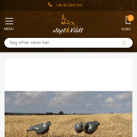
+45 93 300 100
MENU
KURV