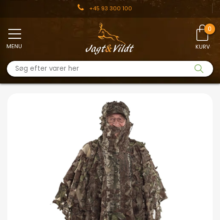
+45 93 300 100
MENU
KURV