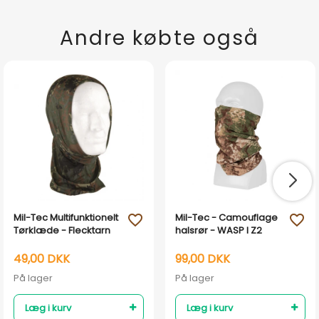
Andre købte også
Mil-Tec Multifunktionelt
Mil-Tec - Camouflage
favorite_outline
favorite_outline
Tørklæde - Flecktarn
halsrør - WASP I Z2
49,00 DKK
99,00 DKK
På lager
På lager
Læg i kurv
Læg i kurv