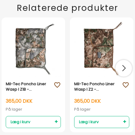
Relaterede produkter
Mil-Tec Poncho Liner
Mil-Tec Poncho Liner
favorite_outline
favorite_outline
Wasp I Z1B -
Wasp I Z2 -
Phantomleaf
Phantomleaf
camouflage
camouflage
365,00 DKK
365,00 DKK
På lager
På lager
Læg i kurv
Læg i kurv