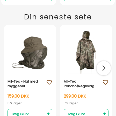
Din seneste sete
Mil-Tec - Hat med
Mil-Tec
favorite_outline
favorite_outline
myggenet
Poncho/Regnslag -
Phantomleaf WASP l
Z2 Camouflage
159,00 DKK
299,00 DKK
På lager
På lager
Læg i kurv
Læg i kurv