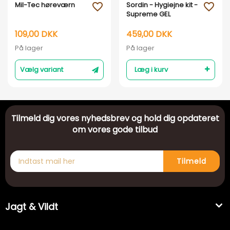
Mil-Tec høreværn
Sordin - Hygiejne kit -
favorite_outline
favorite_outline
Supreme GEL
109,00 DKK
459,00 DKK
På lager
På lager
Vælg variant
Læg i kurv
Tilmeld dig vores nyhedsbrev og hold dig opdateret
om vores gode tilbud
Tilmeld
Jagt & Vildt