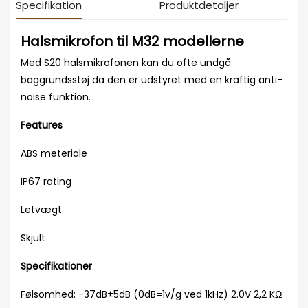
Specifikation
Produktdetaljer
Halsmikrofon til M32 modellerne
Med S20 halsmikrofonen kan du ofte undgå
baggrundsstøj da den er udstyret med en kraftig anti-
noise funktion.
Features
ABS meteriale
IP67 rating
Letvægt
Skjult
Specifikationer
Følsomhed: -37dB±5dB (0dB=1v/g ved 1kHz) 2.0V 2,2 KΩ