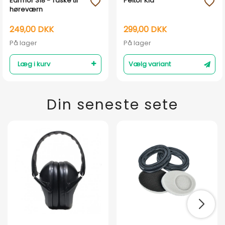
Earmor S18 - Taske til
Peltor Kid
favorite_outline
favorite_outline
høreværn
249,00 DKK
299,00 DKK
På lager
På lager
Læg i kurv
Vælg variant
Din seneste sete