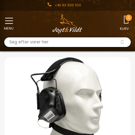
+45 93 300 100
MENU
KURV