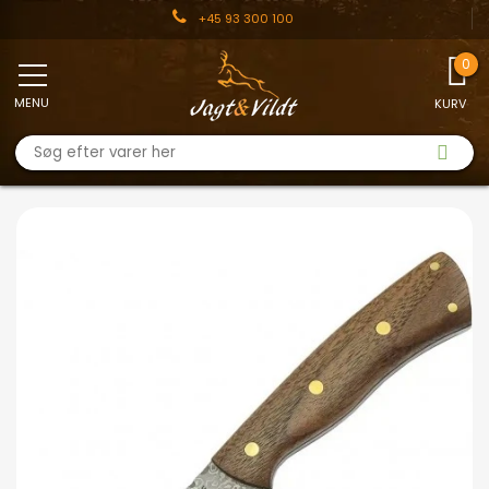
+45 93 300 100
MENU
KURV