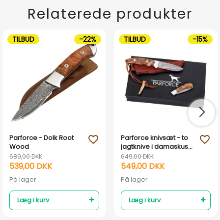
Relaterede produkter
TILBUD
-22%
TILBUD
-15%
Parforce - Dolk Root
Parforce knivsæt - to
favorite_outline
favorite_outline
Wood
jagtknive i damaskus
style stål.
689,00 DKK
649,00 DKK
539,00 DKK
549,00 DKK
På lager
På lager
Læg i kurv
Læg i kurv