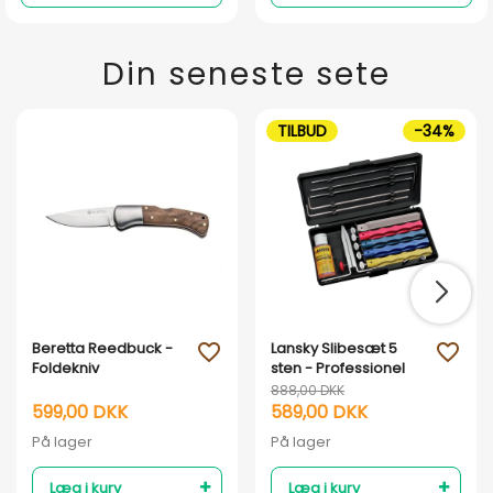
Din seneste sete
TILBUD
-34%
Beretta Reedbuck -
Lansky Slibesæt 5
favorite_outline
favorite_outline
Foldekniv
sten - Professionel
888,00 DKK
599,00 DKK
589,00 DKK
På lager
På lager
Læg i kurv
Læg i kurv