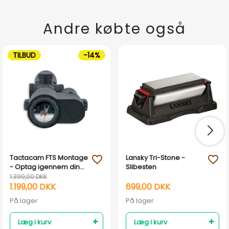
Andre købte også
TILBUD
-14%
Tactacam FTS Montage
Lansky Tri-Stone -
favorite_outline
favorite_outline
- Optag igennem din
Slibesten
sigtekikkert
1.399,00 DKK
1.199,00 DKK
699,00 DKK
På lager
På lager
Læg i kurv
Læg i kurv