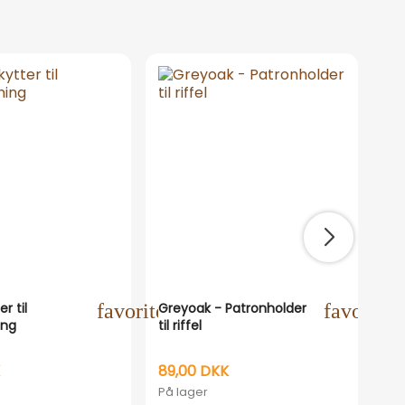
ne
r til
favorite_outline
Greyoak - Patronholder
favorite_
Nor
ing
til riffel
lu
Gr
89,00 DKK
14
På lager
På 