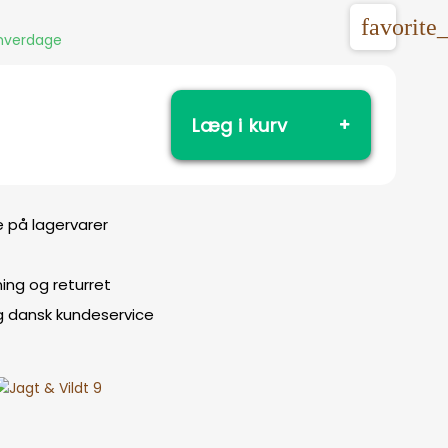
favorite
 hverdage
Læg i kurv
e på lagervarer
ing og returret
g dansk kundeservice