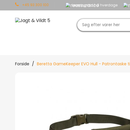
+45 93 300 100
Leveringstid 1-3 hverdage
JAGT
OUTDOOR
TØJ
Forside
Beretta GameKeeper EVO Hull - Patrontaske til