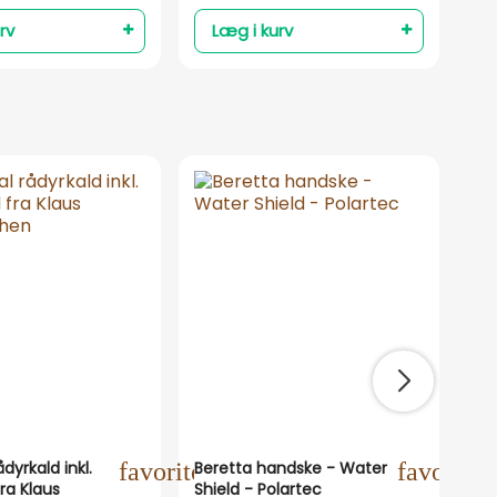
rv
Læg i kurv
T
ne
dyrkald inkl.
favorite_outline
Beretta handske - Water
favorite_
Las
ra Klaus
Shield - Polartec
sok