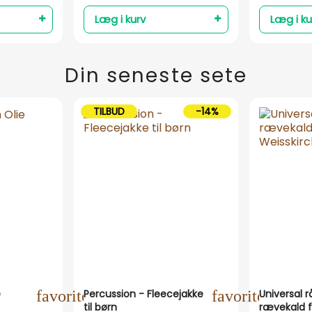
Læg i kurv
Læg i ku
Din seneste sete
TILBUD
-14%
e
favorite_outline
Percussion - Fleecejakke
favorite_outli
Universal rå
til børn
rævekald f