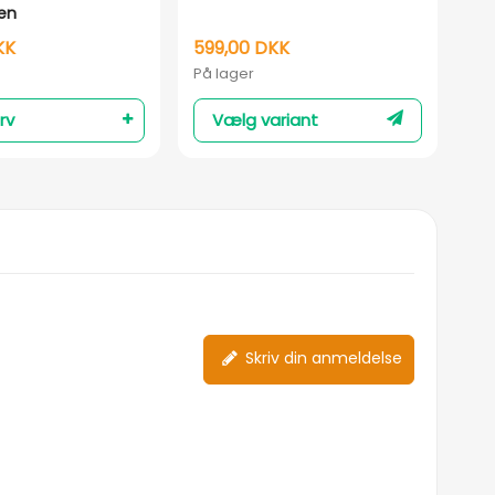
en
KK
599,00 DKK
15
På lager
På 
rv
Vælg variant
Skriv din anmeldelse