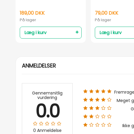
189,00 DKK
79,00 DKK
På lager
På lager
Læg i kurv
Læg i kurv
ANMELDELSER
Fremrag
Gennemsnitlig
vurdering
Meget g
0.0
G
Ikke 
0 Anmeldelse