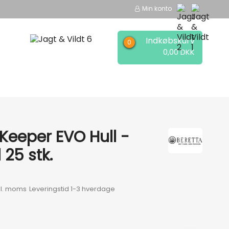
Min konto
Indkøbskurv
0,00 DKK
EER
MÆRKER
eeper EVO Hull -
 25 stk.
kl. moms
Leveringstid 1-3 hverdage