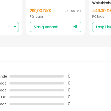
Weisskirch
299,00 DKK
449,00 D
349,00 DKK
På lager
På lager
Vælg variant
Læg i ku
0
ende
0
odt
0
odt
0
OK
0
godt