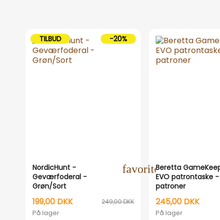
TILBUD
-20%
NordicHunt -
favorite_outline
Beretta GameKee
Geværfoderal -
EVO patrontaske -
Grøn/Sort
patroner
199,00 DKK
245,00 DKK
249,00 DKK
På lager
På lager