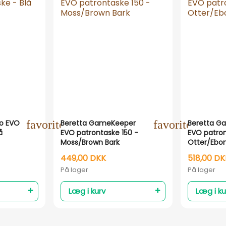
ro EVO
favorite_outline
Beretta GameKeeper
favorite_outli
Beretta G
å
EVO patrontaske 150 -
EVO patron
Moss/Brown Bark
Otter/Ebo
449,00 DKK
518,00 DK
På lager
På lager
Læg i kurv
Læg i ku