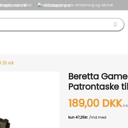
Fragtfri over 499 kr
365 dages gratis ombytning og returret
 & SKO
OPTIK
BØRN
HUND
NYHEDER
OUTLET
GAVEID
 25 stk.
Beretta GameK
Patrontaske til
189,00 DKK
In