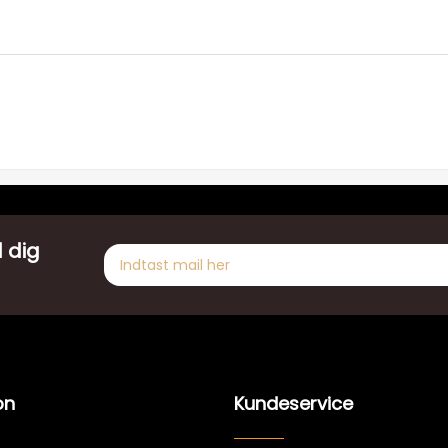
 dig
on
Kundeservice