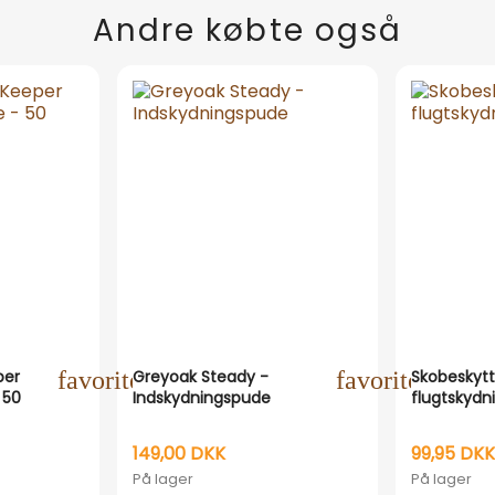
Andre købte også
per
favorite_outline
Greyoak Steady -
favorite_outli
Skobeskytte
 50
Indskydningspude
flugtskydn
149,00 DKK
99,95 DKK
På lager
På lager