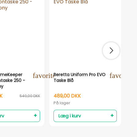
ne
ameKeeper
favorite_outline
Beretta Uniform Pro EVO
favorite_
Be
taske 250 -
Taske Blå
EV
ny
Mo
K
489,00 DKK
44
549,00 DKK
På lager
På 
rv
Læg i kurv