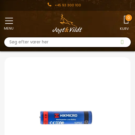
+45 93 300 100
MENU
KURV