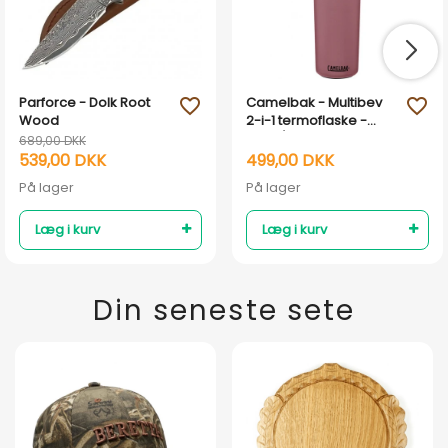
Parforce - Dolk Root
Camelbak - Multibev
favorite_outline
favorite_outline
Wood
2-i-1 termoflaske -
Rose/Pink - 0,65L
689,00 DKK
539,00 DKK
499,00 DKK
På lager
På lager
Læg i kurv
Læg i kurv
Din seneste sete