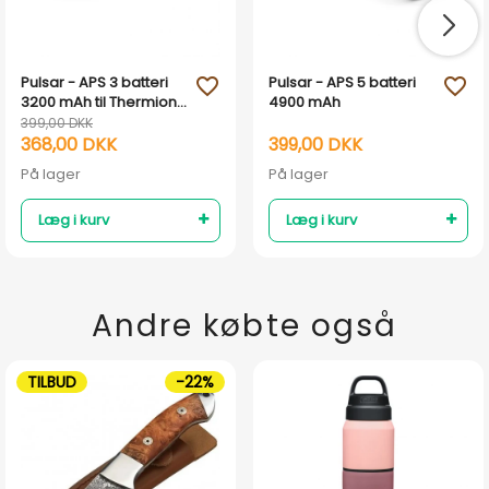
Pulsar - APS 3 batteri
Pulsar - APS 5 batteri
favorite_outline
favorite_outline
3200 mAh til Thermion
4900 mAh
og Axion
399,00 DKK
368,00 DKK
399,00 DKK
På lager
På lager
Læg i kurv
Læg i kurv
Andre købte også
TILBUD
-22%