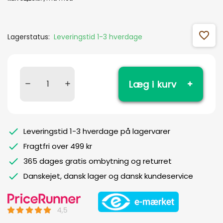
favorite_outline
Lagerstatus:
Leveringstid 1-3 hverdage
Læg i kurv
Leveringstid 1-3 hverdage på lagervarer
Fragtfri over 499 kr
365 dages gratis ombytning og returret
Danskejet, dansk lager og dansk kundeservice