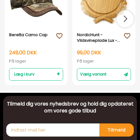
Beretta Camo Cap
NordicHunt -
favorite_outline
favorite_outline
Vildsvineplade Lux -
Lys eg
249,00 DKK
99,00 DKK
På lager
På lager
Læg i kurv
Vælg variant
Tilmeld dig vores nyhedsbrev og hold dig opdateret
om vores gode tilbud
Tilmeld