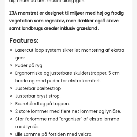
dig finder du den måske aldrig igen.
Z3A mønstret er designet til miljøer med høj og frodig
vegetation som regnskov, men dækker også skove
samt landbrugs arealer inklusiv græsland .
Features:
Lasercut loop system sikrer let montering af ekstra
gear.
Puder på ryg
Ergonomiske og justerbare skulderstropper, 5 cm
brede og med puder for ekstra komfort.
Justerbar bæltestrop
Justerbar bryst strop.
Bærehåndtag på toppen.
2 store lommer med flere net lommer og lynlåse.
Stor forlomme med "organizer" of ekstra lomme
med lynlås.
Lille Lomme på forsiden med velcro.