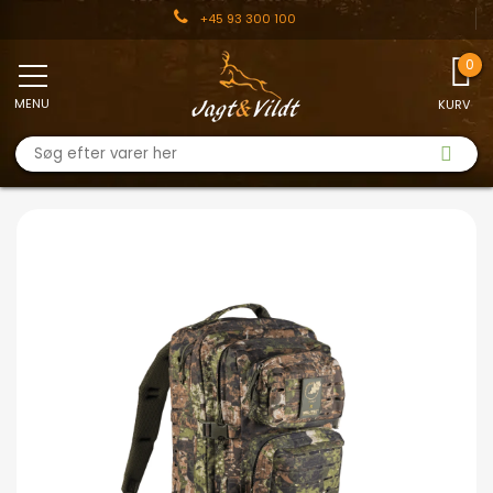
+45 93 300 100
MENU
KURV