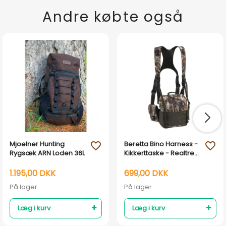
Andre købte også
Mjoelner Hunting
Beretta Bino Harness -
favorite_outline
favorite_outline
Rygsæk ARN Loden 36L
Kikkerttaske - Realtree
Edge camouflage
1.195,00 DKK
699,00 DKK
På lager
På lager
Læg i kurv
Læg i kurv