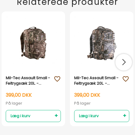
Relaterede produkter
Mil-Tec Assault Small -
Mil-Tec Assault Small -
favorite_outline
favorite_outline
Feltrygsæk 20L. -
Feltrygsæk 20L. -
Lasercut WASP I Z2
Lasercut WASP I Z1B
399,00 DKK
399,00 DKK
På lager
På lager
Læg i kurv
Læg i kurv