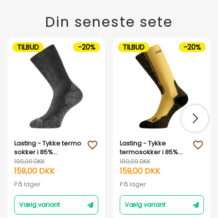
Din seneste sete
TILBUD
-20%
TILBUD
-20%
Lasting - Tykke termo
Lasting - Tykke
favorite_outline
favorite_outline
sokker i 85%
termosokker i 85%
merinould
merinould
199,00 DKK
199,00 DKK
159,00 DKK
159,00 DKK
På lager
På lager
Vælg variant
Vælg variant