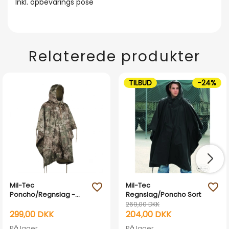
Inkl. opbevarings pose
Relaterede produkter
TILBUD
-24%
Mil-Tec
Mil-Tec
favorite_outline
favorite_outline
Poncho/Regnslag -
Regnslag/Poncho Sort
Phantomleaf WASP l Z2
269,00 DKK
Camouflage
299,00 DKK
204,00 DKK
På lager
På lager