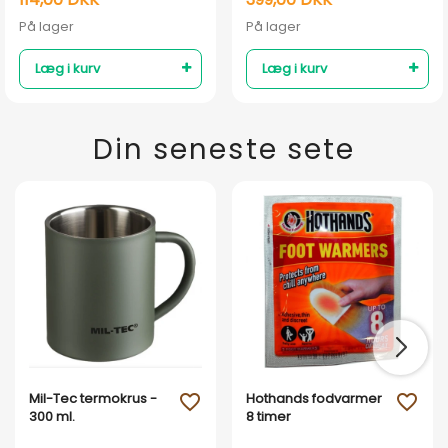
På lager
På lager
Læg i kurv
Læg i kurv
Din seneste sete
Mil-Tec termokrus -
Hothands fodvarmer
favorite_outline
favorite_outline
300 ml.
8 timer