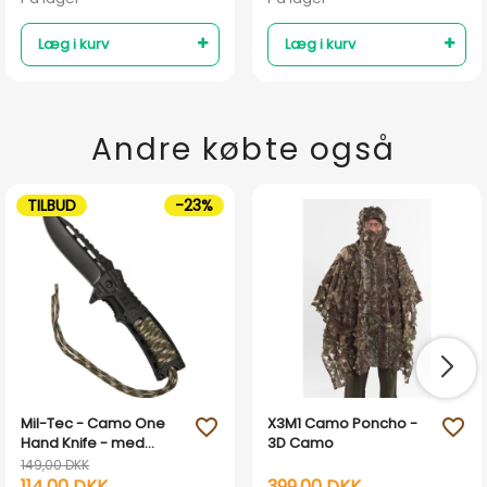
Læg i kurv
Læg i kurv
Andre købte også
TILBUD
-23%
Mil-Tec - Camo One
X3M1 Camo Poncho -
favorite_outline
favorite_outline
Hand Knife - med
3D Camo
tændstål
149,00 DKK
114,00 DKK
399,00 DKK