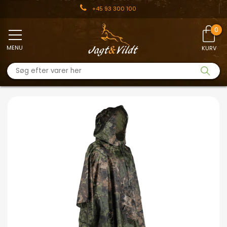
+45 93 300 100
MENU
KURV