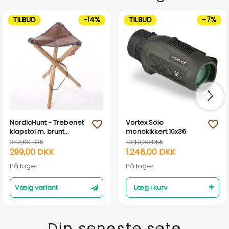
TILBUD
-14%
TILBUD
-7%
NordicHunt - Trebenet
Vortex Solo
favorite_outline
favorite_outline
klapstol m. brunt
monokikkert 10x36
lædersæde
349,00 DKK
1.349,00 DKK
299,00 DKK
1.248,00 DKK
På lager
På lager
Vælg variant
Læg i kurv
Din seneste sete