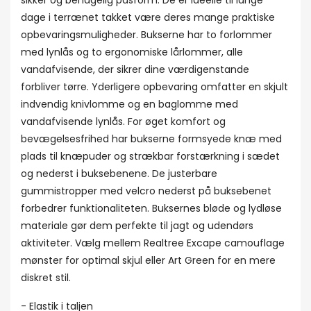
sikker og behagelig pasform. De er ideelle til lange
dage i terrænet takket være deres mange praktiske
opbevaringsmuligheder. Bukserne har to forlommer
med lynlås og to ergonomiske lårlommer, alle
vandafvisende, der sikrer dine værdigenstande
forbliver tørre. Yderligere opbevaring omfatter en skjult
indvendig knivlomme og en baglomme med
vandafvisende lynlås. For øget komfort og
bevægelsesfrihed har bukserne formsyede knæ med
plads til knæpuder og strækbar forstærkning i sædet
og nederst i buksebenene. De justerbare
gummistropper med velcro nederst på buksebenet
forbedrer funktionaliteten. Buksernes bløde og lydløse
materiale gør dem perfekte til jagt og udendørs
aktiviteter. Vælg mellem Realtree Excape camouflage
mønster for optimal skjul eller Art Green for en mere
diskret stil.
- Elastik i taljen