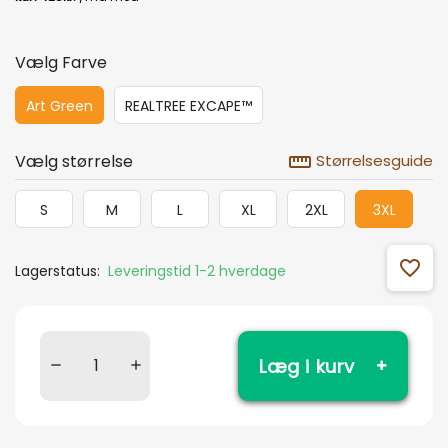
Vælg Farve
Art Green
REALTREE EXCAPE™
straighten
Vælg størrelse
Størrelsesguide
S
M
L
XL
2XL
3XL
favorite_outline
Lagerstatus:
Leveringstid 1-2 hverdage
Læg i kurv