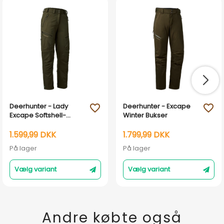
Deerhunter - Lady
Deerhunter - Excape
favorite_outline
favorite_outline
Excape Softshell-
Winter Bukser
bukser
1.599,99 DKK
1.799,99 DKK
På lager
På lager
Vælg variant
Vælg variant
Andre købte også