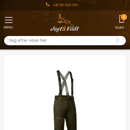
+45 93 300 100
MENU
KURV