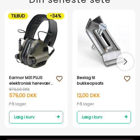
TILBUD
-34%
Earmor M31 PLUS
Beslag til
favorite_outline
favorite_outline
elektronisk høreværn
bukkeopsats
- Armygrøn
879,00 DKK
579,00 DKK
12,00 DKK
På lager
På lager
Læg i kurv
Læg i kurv