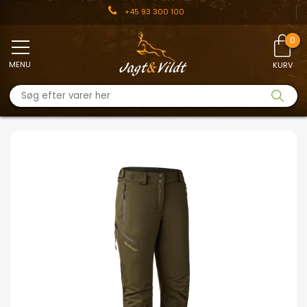
+45 93 300 100
MENU
KURV