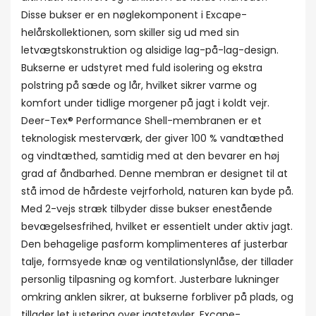
Disse bukser er en nøglekomponent i Excape-
helårskollektionen, som skiller sig ud med sin
letvægtskonstruktion og alsidige lag-på-lag-design.
Bukserne er udstyret med fuld isolering og ekstra
polstring på sæde og lår, hvilket sikrer varme og
komfort under tidlige morgener på jagt i koldt vejr.
Deer-Tex® Performance Shell-membranen er et
teknologisk mesterværk, der giver 100 % vandtæthed
og vindtæthed, samtidig med at den bevarer en høj
grad af åndbarhed. Denne membran er designet til at
stå imod de hårdeste vejrforhold, naturen kan byde på.
Med 2-vejs stræk tilbyder disse bukser enestående
bevægelsesfrihed, hvilket er essentielt under aktiv jagt.
Den behagelige pasform komplimenteres af justerbar
talje, formsyede knæ og ventilationslynlåse, der tillader
personlig tilpasning og komfort. Justerbare lukninger
omkring anklen sikrer, at bukserne forbliver på plads, og
tillader let justering over jagtstøvler. Excape-