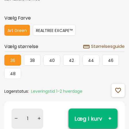
Vælg Farve
Art Green
REALTREE EXCAPE™
straighten
Vælg størrelse
Størrelsesguide
36
38
40
42
44
46
48
favorite_outline
Lagerstatus:
Leveringstid 1-2 hverdage
Læg i kurv