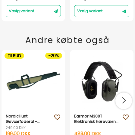
Vælg variant
Vælg variant
Andre købte også
TILBUD
-20%
NordicHunt -
Earmor M300T -
favorite_outline
favorite_outline
Geværfoderal -
Elektronisk høreværn
Grøn/Sort
med Bluetooth - Grøn
249,00 DKK
199,00 DKK
489,00 DKK