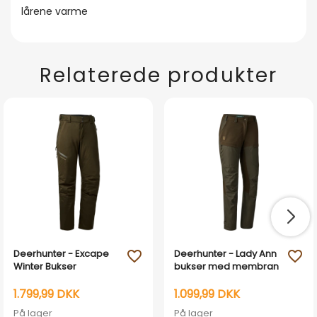
lårene varme
Relaterede produkter
Deerhunter - Excape
Deerhunter - Lady Ann
favorite_outline
favorite_outline
Winter Bukser
bukser med membran
1.799,99 DKK
1.099,99 DKK
På lager
På lager