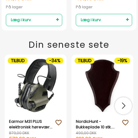
På lager
På lager
Læg i kurv
Læg i kurv
Din seneste sete
TILBUD
-34%
TILBUD
-19%
Earmor M31 PLUS
NordicHunt -
favorite_outline
favorite_outline
elektronisk høreværn
Bukkeplade 10 stk.
- Armygrøn
Model 2
879,00 DKK
490,00 DKK