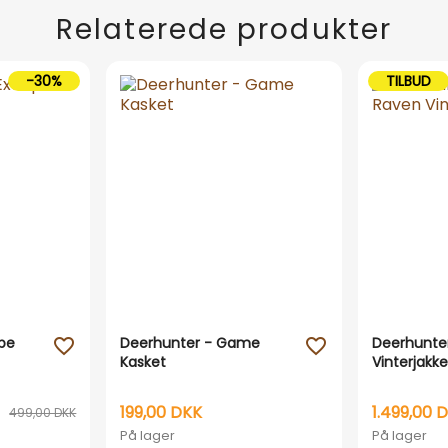
Relaterede produkter
-30%
TILBUD
pe
Deerhunter - Game
Deerhunter
favorite_outline
favorite_outline
Kasket
Vinterjakke
199,00 DKK
1.499,00 
499,00 DKK
På lager
På lager