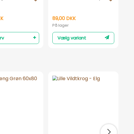
200
22l
KK
89,00 DKK
19
På lager
På 
rv
Vælg variant