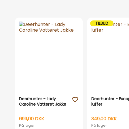
TILBUD
Deerhunter - Lady
Deerhunter - Exca
favorite_outline
Caroline Vatteret Jakke
luffer
699,00 DKK
349,00 DKK
På lager
På lager