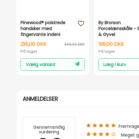
Pinewood® polstrede
By Brorson
favorite_outline
handsker med
Porcelænsskåle - 
fingervante indeni
& Gyvel
216,00 DKK
199,00 DKK
349,00 DKK
På lager
På lager
Vælg variant
Læg i kurv
ANMELDELSER
Fremrag
Gennemsnitlig
vurdering
Meget g