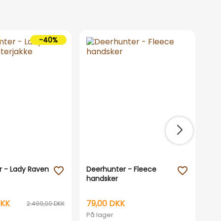
-40%
 - Lady Raven
Deerhunter - Fleece
Pi
favorite_outline
favorite_outline
handsker
buk
DKK
79,00 DKK
64
2.499,00 DKK
På lager
På 