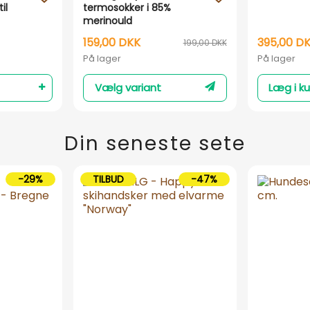
il
termosokker i 85%
merinould
159,00 DKK
395,00 D
199,00 DKK
På lager
På lager
Vælg variant
Læg i ku
Din seneste sete
-29%
TILBUD
-47%