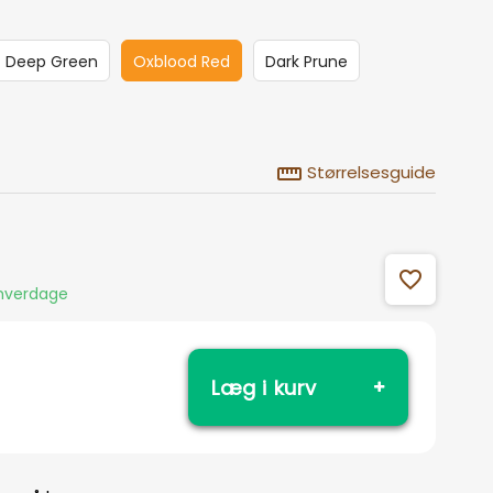
Deep Green
Oxblood Red
Dark Prune
straighten
Størrelsesguide
favorite_outline
 hverdage
Læg i kurv