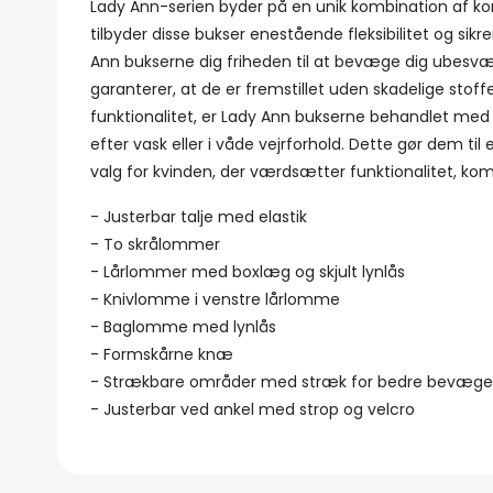
Lady Ann-serien byder på en unik kombination af kom
tilbyder disse bukser enestående fleksibilitet og sik
Ann bukserne dig friheden til at bevæge dig ubesvær
garanterer, at de er fremstillet uden skadelige stof
funktionalitet, er Lady Ann bukserne behandlet med
efter vask eller i våde vejrforhold. Dette gør dem ti
valg for kvinden, der værdsætter funktionalitet, kom
- Justerbar talje med elastik
- To skrålommer
- Lårlommer med boxlæg og skjult lynlås
- Knivlomme i venstre lårlomme
- Baglomme med lynlås
- Formskårne knæ
- Strækbare områder med stræk for bedre bevægel
- Justerbar ved ankel med strop og velcro