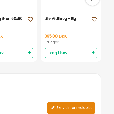
 Grøn 60x80
Lille Vildtkrog - Elg
TMN
favorite_outline
favorite_outline
me
KK
395,00 DKK
79
På lager
På 
rv
Læg i kurv
Skriv din anmeldelse