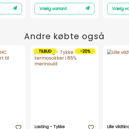
Vælg variant
Vælg va
Andre købte også
TILBUD
-20%
Lasting - Tykke
Lille vildtk
favorite_outline
favorite_outline