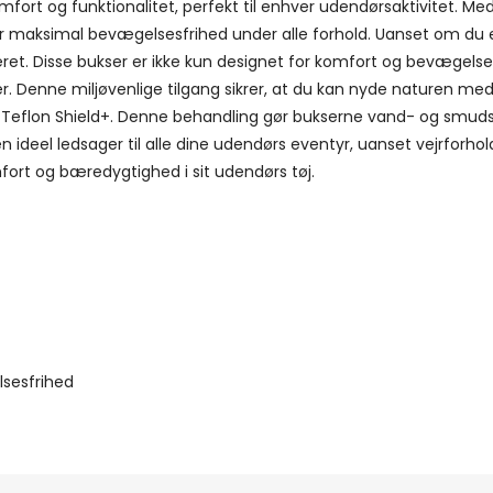
fort og funktionalitet, perfekt til enhver udendørsaktivitet. 
rer maksimal bevægelsesfrihed under alle forhold. Uanset om du e
et. Disse bukser er ikke kun designet for komfort og bevægelse;
fer. Denne miljøvenlige tilgang sikrer, at du kan nyde naturen me
 Teflon Shield+. Denne behandling gør bukserne vand- og smudsaf
l en ideel ledsager til alle dine udendørs eventyr, uanset vejrfor
fort og bæredygtighed i sit udendørs tøj.
sesfrihed