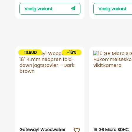
Vælg variant
Vælg variant
TILBUD
-16%
Gateway1 Woodwalker
16 GB Micro SDHC
favorite_outline