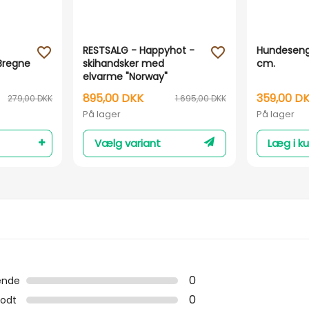
RESTSALG - Happyhot -
Hundeseng
favorite_outline
favorite_outline
Bregne
skihandsker med
cm.
elvarme "Norway"
895,00 DKK
359,00 D
279,00 DKK
1.695,00 DKK
På lager
På lager
Vælg variant
Læg i ku
0
ende
0
odt