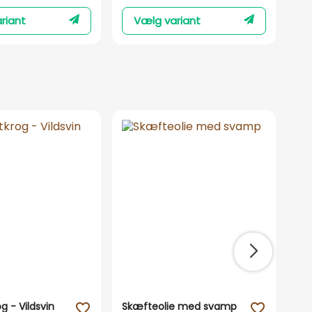
riant
Vælg variant
rog - Vildsvin
Skæfteolie med svamp
MT
favorite_outline
favorite_outline