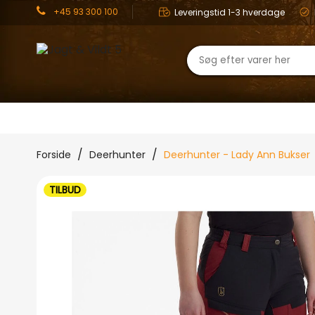
+45 93 300 100
Leveringstid 1-3 hverdage
JAGT
OUTDOOR
TØJ
Forside
Deerhunter
Deerhunter - Lady Ann Bukser
TILBUD