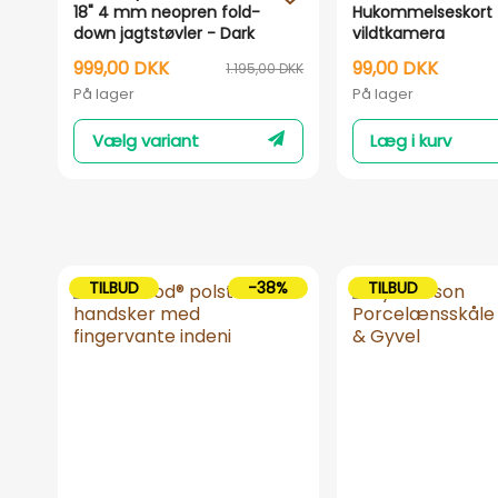
18" 4 mm neopren fold-
Hukommelseskort t
down jagtstøvler - Dark
vildtkamera
brown
999,00 DKK
99,00 DKK
1.195,00 DKK
På lager
På lager
Vælg variant
Læg i kurv
TILBUD
-38%
TILBUD