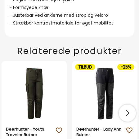
- Formsyede knæ
- Justerbar ved anklerne med strop og velcro
- Strækbar kontrastmateriale for øget mobilitet
Relaterede produkter
TILBUD
-25%
Deerhunter - Youth
Deerhunter - Lady Ann
favorite_outline
favorite_outline
Traveler Bukser
Bukser