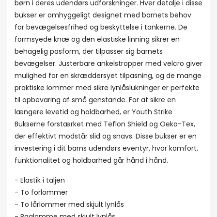
børn i deres udendørs udforskninger. Hver detalje i disse
bukser er omhyggeligt designet med barnets behov
for bevægelsesfrihed og beskyttelse i tankerne. De
formsyede knæ og den elastiske linning sikrer en
behagelig pasform, der tilpasser sig barnets
bevægelser. Justerbare ankelstropper med velcro giver
mulighed for en skræddersyet tilpasning, og de mange
praktiske lommer med sikre lynlåslukninger er perfekte
til opbevaring af små genstande. For at sikre en
længere levetid og holdbarhed, er Youth Strike
Bukserne forstærket med Teflon Shield og Oeko-Tex,
der effektivt modstår slid og snavs. Disse bukser er en
investering i dit barns udendørs eventyr, hvor komfort,
funktionalitet og holdbarhed går hånd i hånd.
- Elastik i taljen
- To forlommer
- To lårlommer med skjult lynlås
- Baglomme med skjult lynlås