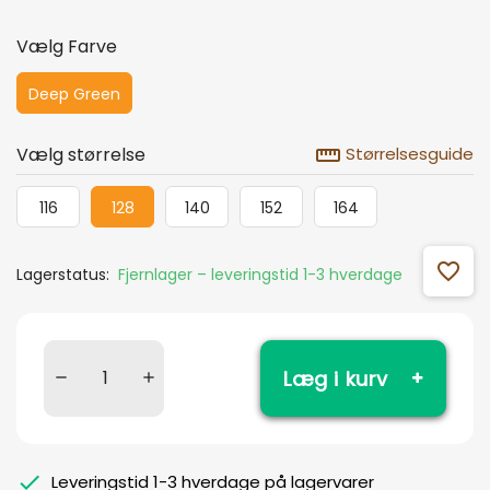
Vælg Farve
Deep Green
straighten
Vælg størrelse
Størrelsesguide
116
128
140
152
164
favorite_outline
Lagerstatus:
Fjernlager – leveringstid 1-3 hverdage
Læg i kurv
Leveringstid 1-3 hverdage på lagervarer