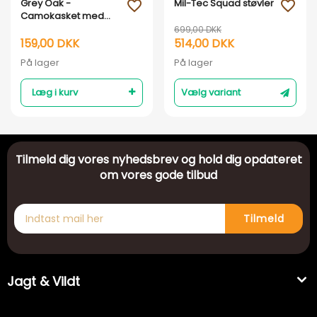
Grey Oak -
Mil-Tec Squad støvler
favorite_outline
favorite_outline
Camokasket med
myggenet
699,00 DKK
159,00 DKK
514,00 DKK
På lager
På lager
Læg i kurv
Vælg variant
Tilmeld dig vores nyhedsbrev og hold dig opdateret
om vores gode tilbud
Tilmeld
Jagt & Vildt