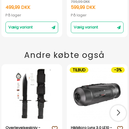
799,99 DKK
499,99 DKK
599,99 DKK
På lager
På lager
Vælg variant
Vælg variant
Andre købte også
TILBUD
-3%
Overlevelseskniv -
HikMicro Lynx 3.0 LE10 -
favorite_outline
favorite_outline