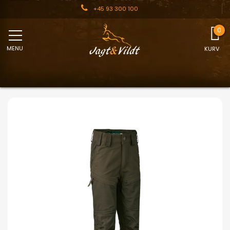
+45 93 300 100
MENU
KURV