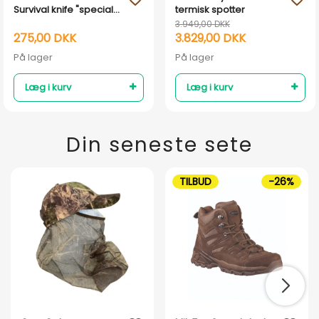
Survival knife "special
termisk spotter
forces" Mil-Tec
3.949,00 DKK
275,00 DKK
3.829,00 DKK
På lager
På lager
Læg i kurv
Læg i kurv
Din seneste sete
TILBUD
-26%